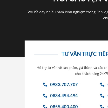
Với bề dày nhiều năm kinh nghiệm trong lĩnh vự
ch
TƯ VẤN TRỰC TIẾP
Hỗ trợ tư vấn về sản phẩm, giá thành và các ch
cho khách hàng 24/7!
0933.707.707
0834.494.494
0855.400.400