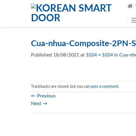
Skip
to
content
Cua-nhua-Composite-2PN-S
Published
18/08/2021
at
1024 × 1024
in
Cua-nh
Trackbacks are closed, but you can
post a comment
.
←
Previous
Next
→