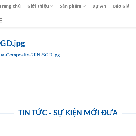
Trang chủ
Giới thiệu
Sản phẩm
Dự Án
Báo Giá
GD.jpg
ua-Composite-2PN-SGD.jpg
TIN TỨC - SỰ KIỆN MỚI ĐƯA