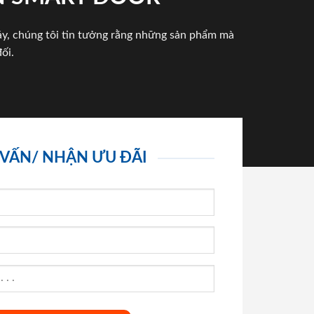
háy, chúng tôi tin tưởng rằng những sản phẩm mà
ối.
 VẤN/ NHẬN ƯU ĐÃI