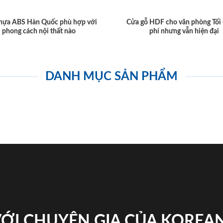
hựa ABS Hàn Quốc phù hợp với
Cửa gỗ HDF cho văn phòng Tối 
phong cách nội thất nào
phí nhưng vẫn hiện đại
DANH MỤC SẢN PHẨM
VỚI CHUYÊN GIA CỦA KOREA