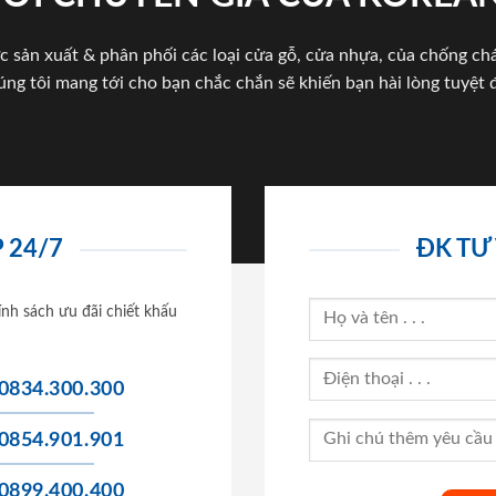
c sản xuất & phân phối các loại cửa gỗ, cửa nhựa, của chống c
úng tôi mang tới cho bạn chắc chắn sẽ khiến bạn hài lòng tuyệt đ
 24/7
ĐK TƯ
ính sách ưu đãi chiết khấu
0834.300.300
0854.901.901
0899.400.400