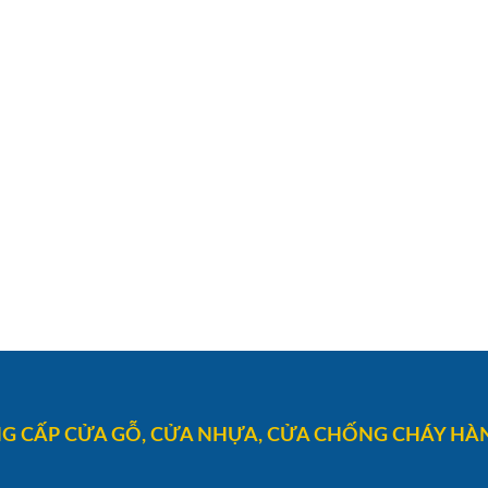
G CẤP CỬA GỖ, CỬA NHỰA, CỬA CHỐNG CHÁY HÀN