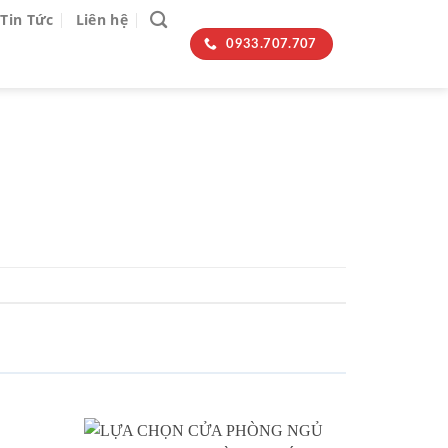
Tin Tức
Liên hệ
0933.707.707