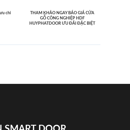
ưu chi
THAM KHẢO NGAY BÁO GIÁ CỬA
GỖ CÔNG NGHIỆP HDF
HUYPHATDOOR ƯU ĐÃI ĐẶC BIỆT
N SMART DOOR