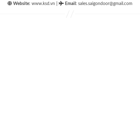
|
Website:
www.ksd.vn
Email
:
sales.saigondoor@gmail.com