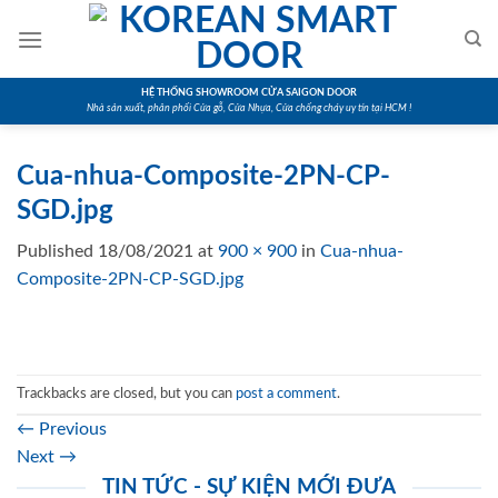
Skip
to
content
HỆ THỐNG SHOWROOM CỬA SAIGON DOOR
Nhà sản xuất, phân phối Cửa gỗ, Cửa Nhựa, Cửa chống cháy uy tín tại HCM !
Cua-nhua-Composite-2PN-CP-
SGD.jpg
Published
18/08/2021
at
900 × 900
in
Cua-nhua-
Composite-2PN-CP-SGD.jpg
Trackbacks are closed, but you can
post a comment
.
←
Previous
Next
→
TIN TỨC - SỰ KIỆN MỚI ĐƯA