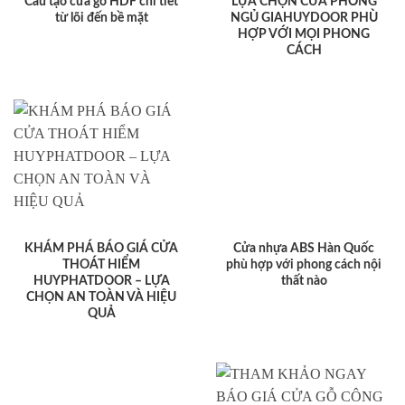
Cấu tạo cửa gỗ HDF chi tiết
LỰA CHỌN CỬA PHÒNG
từ lõi đến bề mặt
NGỦ GIAHUYDOOR PHÙ
HỢP VỚI MỌI PHONG
CÁCH
KHÁM PHÁ BÁO GIÁ CỬA
Cửa nhựa ABS Hàn Quốc
THOÁT HIỂM
phù hợp với phong cách nội
HUYPHATDOOR – LỰA
thất nào
CHỌN AN TOÀN VÀ HIỆU
QUẢ