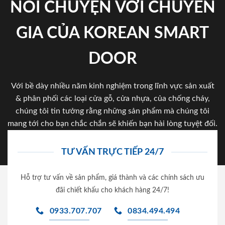
NÓI CHUYỆN VỚI CHUYÊN
GIA CỦA KOREAN SMART
DOOR
Với bề dày nhiều năm kinh nghiệm trong lĩnh vực sản xuất
& phân phối các loại cửa gỗ, cửa nhựa, của chống cháy,
chúng tôi tin tưởng rằng những sản phẩm mà chúng tôi
mang tới cho bạn chắc chắn sẽ khiến bạn hài lòng tuyệt đối.
TƯ VẤN TRỰC TIẾP 24/7
Hỗ trợ tư vấn về sản phẩm, giá thành và các chính sách ưu
đãi chiết khấu cho khách hàng 24/7!
0933.707.707
0834.494.494