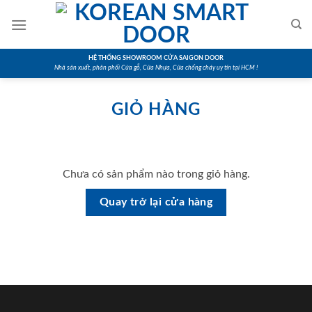
Skip
to
content
HỆ THỐNG SHOWROOM CỬA SAIGON DOOR
Nhà sản xuất, phân phối Cửa gỗ, Cửa Nhựa, Cửa chống cháy uy tín tại HCM !
GIỎ HÀNG
Chưa có sản phẩm nào trong giỏ hàng.
Quay trở lại cửa hàng