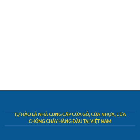
TỰ HÀO LÀ NHÀ CUNG CẤP CỬA GỖ, CỬA NHỰA, CỬA
CHỐNG CHÁY HÀNG ĐẦU TẠI VIỆT NAM