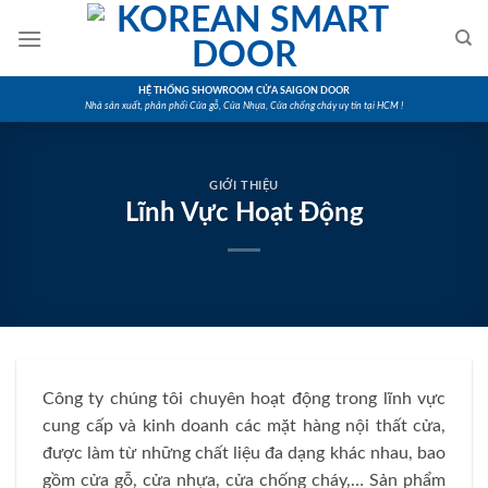
Skip
to
content
HỆ THỐNG SHOWROOM CỬA SAIGON DOOR
Nhà sản xuất, phân phối Cửa gỗ, Cửa Nhựa, Cửa chống cháy uy tín tại HCM !
GIỚI THIỆU
Lĩnh Vực Hoạt Động
Công ty chúng tôi chuyên hoạt động trong lĩnh vực
cung cấp và kinh doanh các mặt hàng nội thất cửa,
được làm từ những chất liệu đa dạng khác nhau, bao
gồm cửa gỗ, cửa nhựa, cửa chống cháy,… Sản phẩm