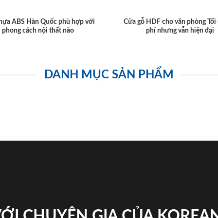
hựa ABS Hàn Quốc phù hợp với
Cửa gỗ HDF cho văn phòng Tối 
phong cách nội thất nào
phí nhưng vẫn hiện đại
DANH MỤC SẢN PHẨM
VỚI CHUYÊN GIA CỦA KOREA