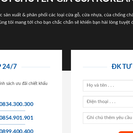
c sản xuất & phân phối các loại cửa gỗ, cửa nhựa, của chống c
úng tôi mang tới cho bạn chắc chắn sẽ khiến bạn hài lòng tuyệt đ
 24/7
ĐK TƯ
ính sách ưu đãi chiết khấu
0834.300.300
0854.901.901
0899.400.400