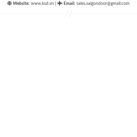
|
Website:
www.ksd.vn
Email
:
sales.saigondoor@gmail.com