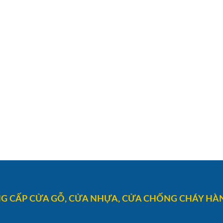
G CẤP CỬA GỖ, CỬA NHỰA, CỬA CHỐNG CHÁY HÀN