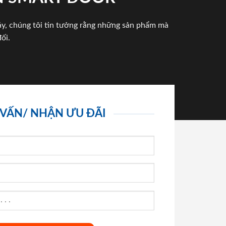
háy, chúng tôi tin tưởng rằng những sản phẩm mà
ối.
 VẤN/ NHẬN ƯU ĐÃI