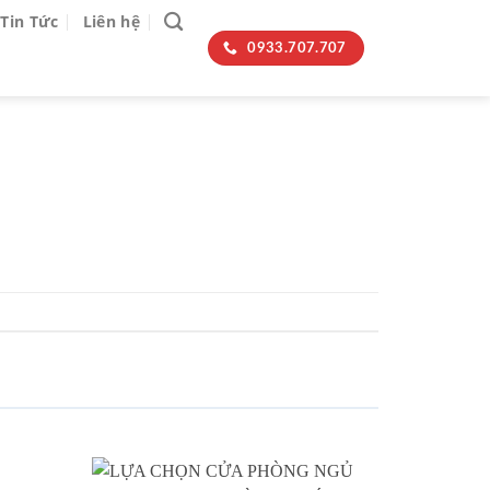
Tin Tức
Liên hệ
0933.707.707