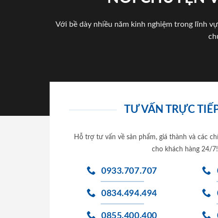
Với bề dày nhiều năm kinh nghiệm trong lĩnh vự
ch
TƯ VẤN TRỰC TIẾP
Hỗ trợ tư vấn về sản phẩm, giá thành và các ch
cho khách hàng 24/7!
0933.707.707
0834.494.494
0855.400.400