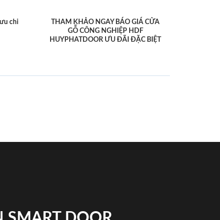
ưu chi
THAM KHẢO NGAY BÁO GIÁ CỬA
GỖ CÔNG NGHIỆP HDF
HUYPHATDOOR ƯU ĐÃI ĐẶC BIỆT
N SMART DOOR