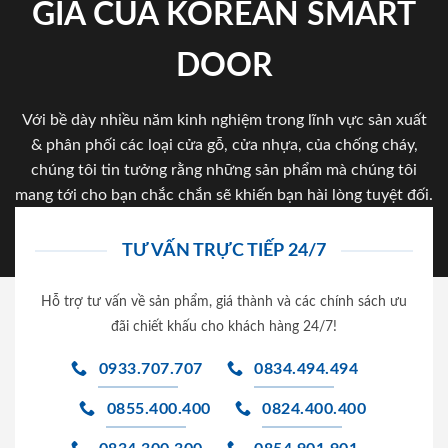
GIA CỦA KOREAN SMART
DOOR
Với bề dày nhiều năm kinh nghiệm trong lĩnh vực sản xuất
& phân phối các loại cửa gỗ, cửa nhựa, của chống cháy,
chúng tôi tin tưởng rằng những sản phẩm mà chúng tôi
mang tới cho bạn chắc chắn sẽ khiến bạn hài lòng tuyệt đối.
TƯ VẤN TRỰC TIẾP 24/7
Hỗ trợ tư vấn về sản phẩm, giá thành và các chính sách ưu
đãi chiết khấu cho khách hàng 24/7!
0933.707.707
0834.494.494
0855.400.400
0824.400.400