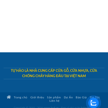
TỰ HÀO LÀ NHÀ CUNG CẤP CỬA GỖ, CỬA NHỰA, CỬA
CHỐNG CHÁY HÀNG ĐẦU TẠI VIỆT NAM
Trang chủ
Giới thiệu
Sản phẩm
Dự Án
Báo Giá
Tin Tức
Liên hệ
Copyright © 2010 - 2026
www.ksd.vn
- Đơn vị chủ quản
SaigonDoor