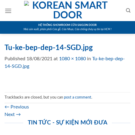
Skip
to
content
HỆ THỐNG SHOWROOM CỬA SAIGON DOOR
Nhà sản xuất, phân phối Cửa gỗ, Cửa Nhựa, Cửa chống cháy uy tín tại HCM !
Tu-ke-bep-dep-14-SGD.jpg
Published
18/08/2021
at
1080 × 1080
in
Tu-ke-bep-dep-
14-SGD.jpg
Trackbacks are closed, but you can
post a comment
.
←
Previous
Next
→
TIN TỨC - SỰ KIỆN MỚI ĐƯA