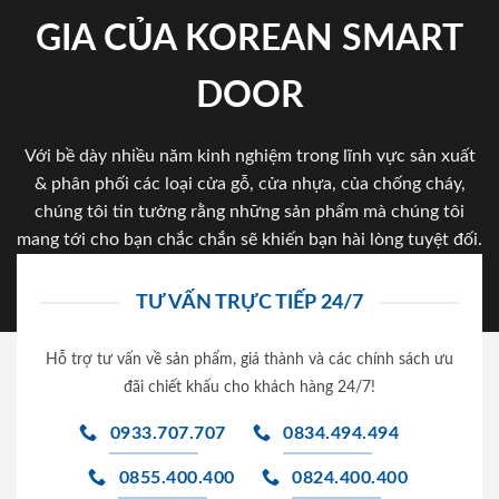
GIA CỦA KOREAN SMART
DOOR
Với bề dày nhiều năm kinh nghiệm trong lĩnh vực sản xuất
& phân phối các loại cửa gỗ, cửa nhựa, của chống cháy,
chúng tôi tin tưởng rằng những sản phẩm mà chúng tôi
mang tới cho bạn chắc chắn sẽ khiến bạn hài lòng tuyệt đối.
TƯ VẤN TRỰC TIẾP 24/7
Hỗ trợ tư vấn về sản phẩm, giá thành và các chính sách ưu
đãi chiết khấu cho khách hàng 24/7!
0933.707.707
0834.494.494
0855.400.400
0824.400.400