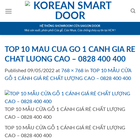
Skip
to
content
HỆ THỐNG SHOWROOM CỬA SAIGON DOOR
Nhà sản xuất, phân phối Cửa gỗ, Cửa Nhựa, Cửa chống cháy uy tín tại HCM !
TOP 10 MAU CUA GO 1 CANH GIA RE
CHAT LUONG CAO – 0828 400 400
Published
09/05/2022
at
768 × 768
in
TOP 10 MẪU CỬA
GỖ 1 CÁNH GIÁ RẺ CHẤT LƯỢNG CAO – 0828 400 400
TOP 10 MẪU CỬA GỖ 1 CÁNH GIÁ RẺ CHẤT LƯỢNG
CAO – 0828 400 400
TOP 10 MẪU CỬA GỖ 1 CÁNH GIÁ RẺ CHẤT LƯỢNG
CAO – 0828 400 400