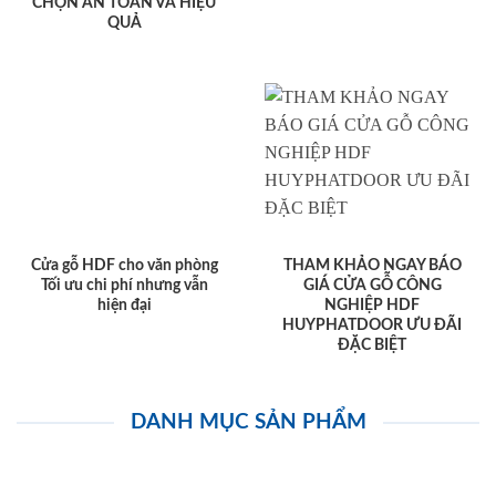
CHỌN AN TOÀN VÀ HIỆU
QUẢ
Cửa gỗ HDF cho văn phòng
THAM KHẢO NGAY BÁO
Tối ưu chi phí nhưng vẫn
GIÁ CỬA GỖ CÔNG
hiện đại
NGHIỆP HDF
HUYPHATDOOR ƯU ĐÃI
ĐẶC BIỆT
DANH MỤC SẢN PHẨM