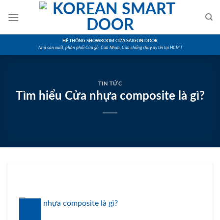
Skip
to
content
HỆ THỐNG SHOWROOM CỬA SAIGON DOOR
Nhà sản xuất, phân phối Cửa gỗ, Cửa Nhựa, Cửa chống cháy uy tín tại HCM !
TIN TỨC
Tìm hiểu Cửa nhựa composite là gì?