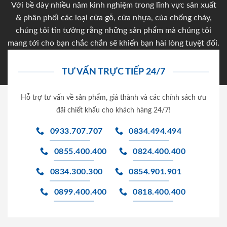
Với bề dày nhiều năm kinh nghiệm trong lĩnh vực sản xuất
& phân phối các loại cửa gỗ, cửa nhựa, của chống cháy,
chúng tôi tin tưởng rằng những sản phẩm mà chúng tôi
mang tới cho bạn chắc chắn sẽ khiến bạn hài lòng tuyệt đối.
TƯ VẤN TRỰC TIẾP 24/7
Hỗ trợ tư vấn về sản phẩm, giá thành và các chính sách ưu
đãi chiết khấu cho khách hàng 24/7!
0933.707.707
0834.494.494
0855.400.400
0824.400.400
0834.300.300
0854.901.901
0899.400.400
0818.400.400