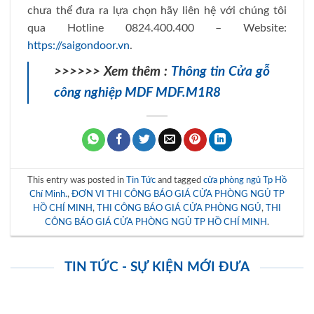
chưa thể đưa ra lựa chọn hãy liên hệ với chúng tôi
qua Hotline 0824.400.400 – Website:
https://saigondoor.vn
.
>>>>>> Xem thêm :
Thông tin Cửa gỗ
công nghiệp MDF MDF.M1R8
This entry was posted in
Tin Tức
and tagged
cửa phòng ngủ Tp Hồ
Chí Minh.
,
ĐƠN VI THI CÔNG BÁO GIÁ CỬA PHÒNG NGỦ TP
HỒ CHÍ MINH
,
THI CÔNG BÁO GIÁ CỬA PHÒNG NGỦ
,
THI
CÔNG BÁO GIÁ CỬA PHÒNG NGỦ TP HỒ CHÍ MINH
.
TIN TỨC - SỰ KIỆN MỚI ĐƯA