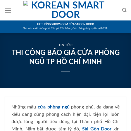
Skip
to
content
HỆ THỐNG SHOWROOM CỬA SAIGON DOOR
Nhà sản xuất, phân phối Cửa gỗ, Cửa Nhựa, Cửa chống cháy uy tín tại HCM !
TIN TỨC
THI CÔNG BÁO GIÁ CỬA PHÒNG
NGỦ TP HỒ CHÍ MINH
Những mẫu
cửa phòng ngủ
phong phú, đa dạng về
kiểu dáng cùng phong cách hiện đại, tiện lợi luôn
được lòng người tiêu dùng tại Thành phố Hồ Chí
Minh. Nắm bắt được tâm lý đó,
Sài Gòn Door
xin