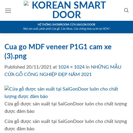
Skip
to
content
HỆ THỐNG SHOWROOM CỬA SAIGON DOOR
Nhà sản xuất, phân phối Cửa gỗ, Cửa Nhựa, Cửa chống cháy uy tín tại HCM !
Cua go MDF veneer P1G1 cam xe
(3).png
Published
20/11/2021
at
1024 × 1024
in
NHỮNG MẪU
CỬA GỖ CÔNG NGHIỆP ĐẸP NĂM 2021
Cửa gỗ được sản xuất tại SaiGonDoor luôn cho chất lượng
được đảm bảo
Cửa gỗ được sản xuất tại SaiGonDoor luôn cho chất lượng
được đảm bảo