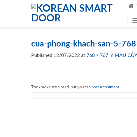
Skip
to
content
cua-phong-khach-san-5-76
Published
12/07/2022
at
768 × 767
in
MẪU CỬA
Trackbacks are closed, but you can
post a comment
.