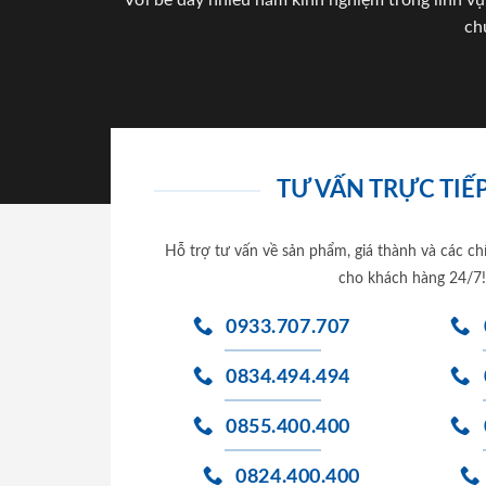
Với bề dày nhiều năm kinh nghiệm trong lĩnh vự
ch
TƯ VẤN TRỰC TIẾP
Hỗ trợ tư vấn về sản phẩm, giá thành và các ch
cho khách hàng 24/7!
0933.707.707
0834.494.494
0855.400.400
0824.400.400