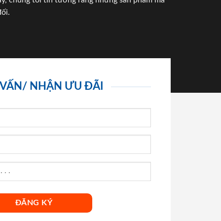
háy, chúng tôi tin tưởng rằng những sản phẩm mà
ối.
 VẤN/ NHẬN ƯU ĐÃI