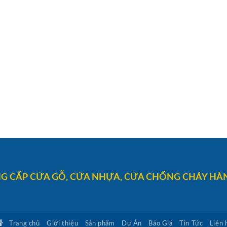
G CẤP CỬA GỖ, CỬA NHỰA, CỬA CHỐNG CHÁY HÀN
Trang chủ
Giới thiệu
Sản phẩm
Dự Án
Báo Giá
Tin Tức
Liên 