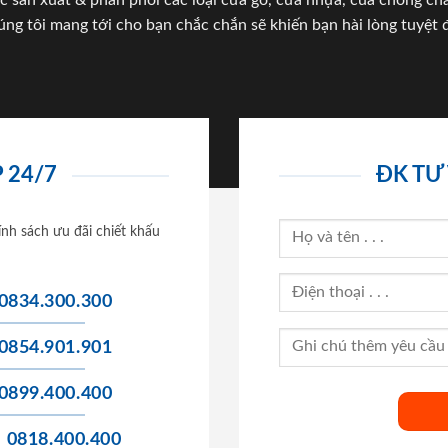
c sản xuất & phân phối các loại cửa gỗ, cửa nhựa, của chống c
úng tôi mang tới cho bạn chắc chắn sẽ khiến bạn hài lòng tuyệt đ
 24/7
ĐK TƯ
ính sách ưu đãi chiết khấu
0834.300.300
0854.901.901
0899.400.400
0818.400.400