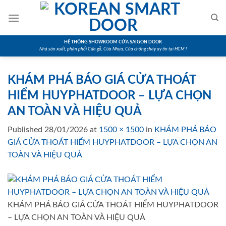
Skip
to
content
HỆ THỐNG SHOWROOM CỬA SAIGON DOOR
Nhà sản xuất, phân phối Cửa gỗ, Cửa Nhựa, Cửa chống cháy uy tín tại HCM !
KHÁM PHÁ BÁO GIÁ CỬA THOÁT
HIỂM HUYPHATDOOR – LỰA CHỌN
AN TOÀN VÀ HIỆU QUẢ
Published
28/01/2026
at
1500 × 1500
in
KHÁM PHÁ BÁO
GIÁ CỬA THOÁT HIỂM HUYPHATDOOR – LỰA CHỌN AN
TOÀN VÀ HIỆU QUẢ
KHÁM PHÁ BÁO GIÁ CỬA THOÁT HIỂM HUYPHATDOOR
– LỰA CHỌN AN TOÀN VÀ HIỆU QUẢ