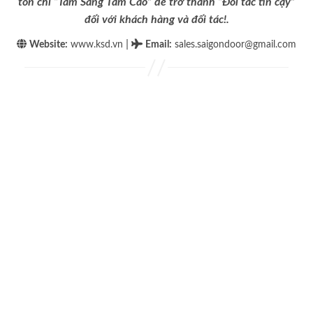
tôn chỉ “Tâm Sáng Tầm Cao” để trở thành “Đối tác tin cậy”
đối với khách hàng và đối tác!.
|
Website:
www.ksd.vn
Email
:
sales.saigondoor@gmail.com