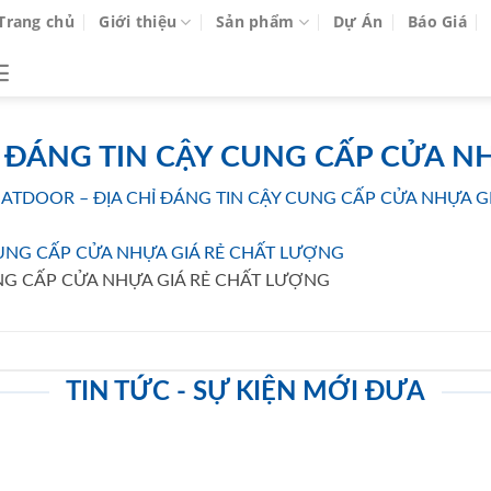
Trang chủ
Giới thiệu
Sản phẩm
Dự Án
Báo Giá
 ĐÁNG TIN CẬY CUNG CẤP CỬA N
ATDOOR – ĐỊA CHỈ ĐÁNG TIN CẬY CUNG CẤP CỬA NHỰA G
NG CẤP CỬA NHỰA GIÁ RẺ CHẤT LƯỢNG
TIN TỨC - SỰ KIỆN MỚI ĐƯA