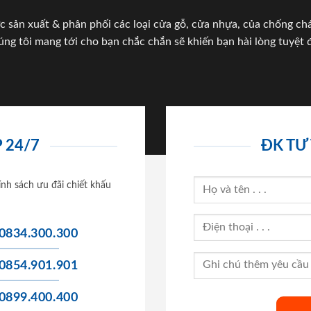
c sản xuất & phân phối các loại cửa gỗ, cửa nhựa, của chống c
úng tôi mang tới cho bạn chắc chắn sẽ khiến bạn hài lòng tuyệt đ
 24/7
ĐK TƯ
ính sách ưu đãi chiết khấu
0834.300.300
0854.901.901
0899.400.400