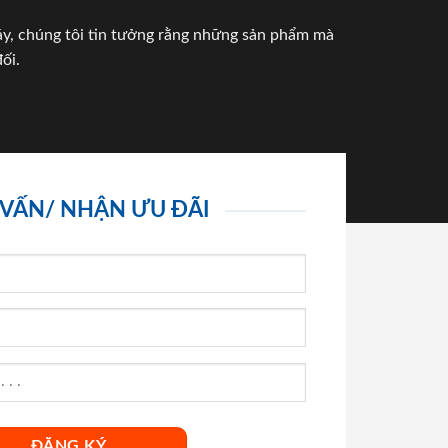
háy, chúng tôi tin tưởng rằng những sản phẩm mà
ối.
 VẤN/ NHẬN ƯU ĐÃI