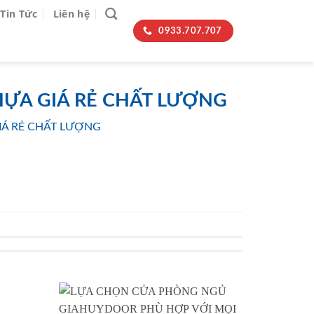
Tin Tức
Liên hệ
0933.707.707
HỰA GIÁ RẺ CHẤT LƯỢNG
IÁ RẺ CHẤT LƯỢNG