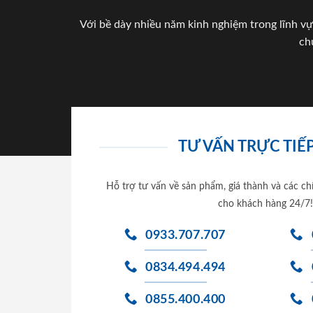
Với bề dày nhiều năm kinh nghiệm trong lĩnh vự
ch
TƯ VẤN TRỰC TIẾP
Hỗ trợ tư vấn về sản phẩm, giá thành và các ch
cho khách hàng 24/7!
0933.707.707
0834.494.494
0855.400.400