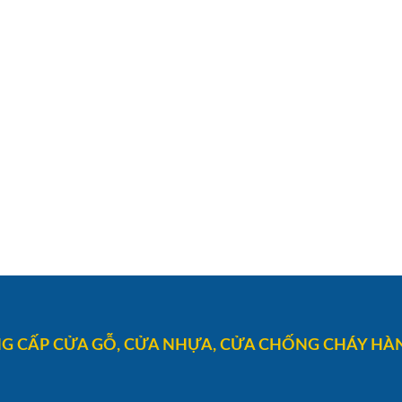
G CẤP CỬA GỖ, CỬA NHỰA, CỬA CHỐNG CHÁY HÀN