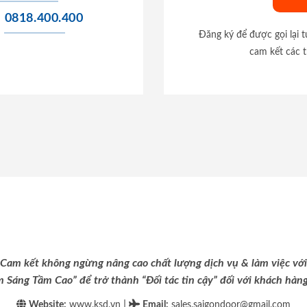
0818.400.400
Đăng ký để được gọi lại 
cam kết các t
Cam kết không ngừng nâng cao chất lượng dịch vụ & làm việc với
m Sáng Tầm Cao” để trở thành “Đối tác tin cậy” đối với khách hàng 
|
Website:
www.ksd.vn
Email
:
sales.saigondoor@gmail.com