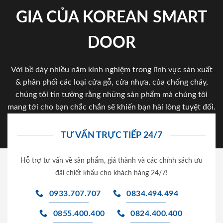
GIA CỦA KOREAN SMART
DOOR
Với bề dày nhiều năm kinh nghiệm trong lĩnh vực sản xuất
& phân phối các loại cửa gỗ, cửa nhựa, của chống cháy,
chúng tôi tin tưởng rằng những sản phẩm mà chúng tôi
mang tới cho bạn chắc chắn sẽ khiến bạn hài lòng tuyệt đối.
TƯ VẤN TRỰC TIẾP 24/7
Hỗ trợ tư vấn về sản phẩm, giá thành và các chính sách ưu
đãi chiết khấu cho khách hàng 24/7!
0933.707.707
0834.494.494
0855.400.400
0824.400.400