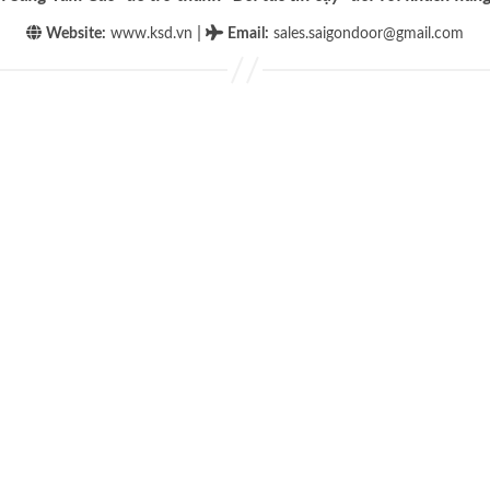
|
Website:
www.ksd.vn
Email
:
sales.saigondoor@gmail.com