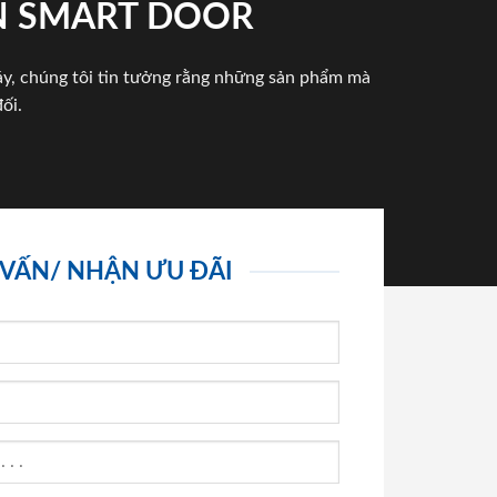
N SMART DOOR
háy, chúng tôi tin tưởng rằng những sản phẩm mà
ối.
 VẤN/ NHẬN ƯU ĐÃI