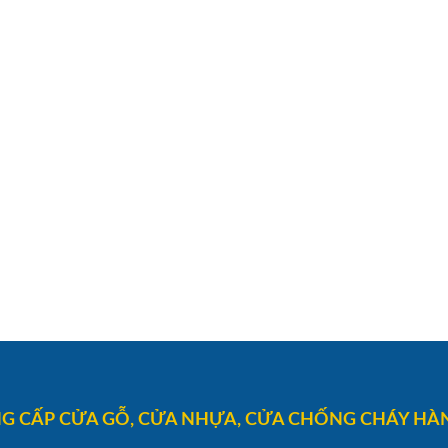
G CẤP CỬA GỖ, CỬA NHỰA, CỬA CHỐNG CHÁY HÀN