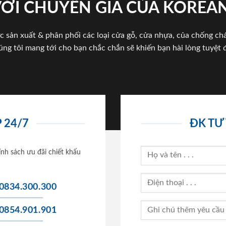
VỚI CHUYÊN GIA CỦA KOREA
c sản xuất & phân phối các loại cửa gỗ, cửa nhựa, của chống c
úng tôi mang tới cho bạn chắc chắn sẽ khiến bạn hài lòng tuyệt đ
 24/7
ĐK TƯ
ính sách ưu đãi chiết khấu
0834.300.300
0854.901.901