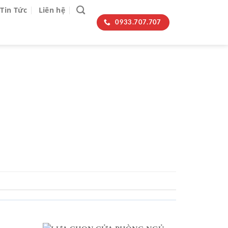
Tin Tức
Liên hệ
0933.707.707