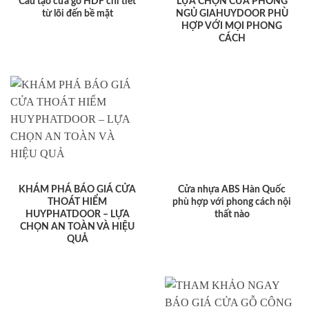
Cấu tạo cửa gỗ HDF chi tiết
LỰA CHỌN CỬA PHÒNG
từ lõi đến bề mặt
NGỦ GIAHUYDOOR PHÙ
HỢP VỚI MỌI PHONG
CÁCH
KHÁM PHÁ BÁO GIÁ CỬA
Cửa nhựa ABS Hàn Quốc
THOÁT HIỂM
phù hợp với phong cách nội
HUYPHATDOOR – LỰA
thất nào
CHỌN AN TOÀN VÀ HIỆU
QUẢ