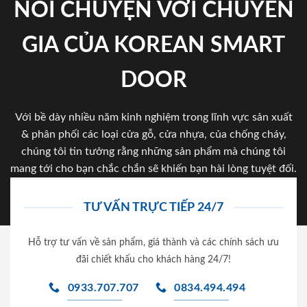
NÓI CHUYỆN VỚI CHUYÊN
GIA CỦA KOREAN SMART
DOOR
Với bề dày nhiều năm kinh nghiệm trong lĩnh vực sản xuất
& phân phối các loại cửa gỗ, cửa nhựa, của chống cháy,
chúng tôi tin tưởng rằng những sản phẩm mà chúng tôi
mang tới cho bạn chắc chắn sẽ khiến bạn hài lòng tuyệt đối.
TƯ VẤN TRỰC TIẾP 24/7
Hỗ trợ tư vấn về sản phẩm, giá thành và các chính sách ưu
đãi chiết khấu cho khách hàng 24/7!
0933.707.707
0834.494.494