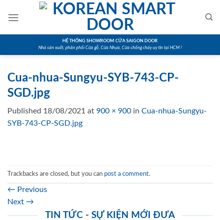
Skip
to
content
HỆ THỐNG SHOWROOM CỬA SAIGON DOOR
Nhà sản xuất, phân phối Cửa gỗ, Cửa Nhựa, Cửa chống cháy uy tín tại HCM !
Cua-nhua-Sungyu-SYB-743-CP-
SGD.jpg
Published
18/08/2021
at
900 × 900
in
Cua-nhua-Sungyu-
SYB-743-CP-SGD.jpg
Trackbacks are closed, but you can
post a comment
.
←
Previous
Next
→
TIN TỨC - SỰ KIỆN MỚI ĐƯA