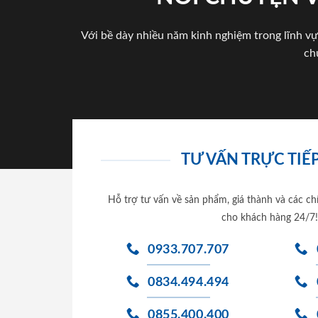
Với bề dày nhiều năm kinh nghiệm trong lĩnh vự
ch
TƯ VẤN TRỰC TIẾP
Hỗ trợ tư vấn về sản phẩm, giá thành và các ch
cho khách hàng 24/7!
0933.707.707
0834.494.494
0855.400.400