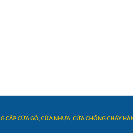
G CẤP CỬA GỖ, CỬA NHỰA, CỬA CHỐNG CHÁY HÀN