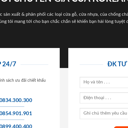
c sản xuất & phân phối các loại cửa gỗ, cửa nhựa, của chống c
úng tôi mang tới cho bạn chắc chắn sẽ khiến bạn hài lòng tuyệt đ
 24/7
ĐK TƯ
ính sách ưu đãi chiết khấu
0834.300.300
0854.901.901
0899.400.400