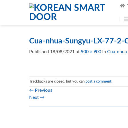
Skip
to
content
Cua-nhua-Sungyu-LX-77-2-
Published
18/08/2021
at
900 × 900
in
Cua-nhua
Trackbacks are closed, but you can
post a comment
.
←
Previous
Next
→