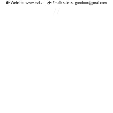
|
Website:
www.ksd.vn
Email
:
sales.saigondoor@gmail.com