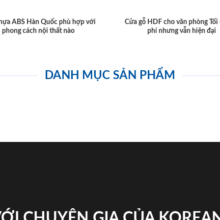
hựa ABS Hàn Quốc phù hợp với
Cửa gỗ HDF cho văn phòng Tối 
phong cách nội thất nào
phí nhưng vẫn hiện đại
DANH MỤC SẢN PHẨM
VỚI CHUYÊN GIA CỦA KOREA