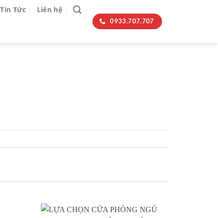
Tin Tức
Liên hệ
0933.707.707