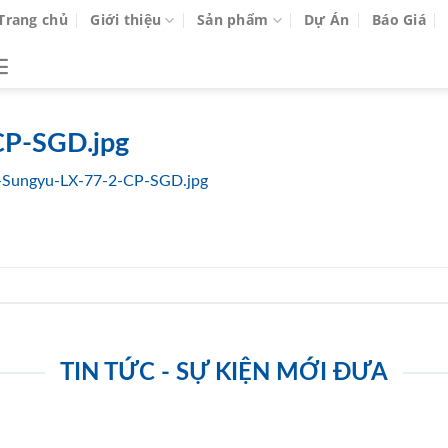
Trang chủ
Giới thiệu
Sản phẩm
Dự Án
Báo Giá
CP-SGD.jpg
-Sungyu-LX-77-2-CP-SGD.jpg
TIN TỨC - SỰ KIỆN MỚI ĐƯA