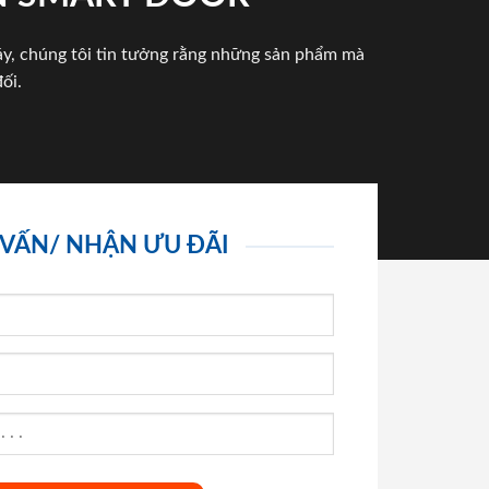
háy, chúng tôi tin tưởng rằng những sản phẩm mà
ối.
 VẤN/ NHẬN ƯU ĐÃI