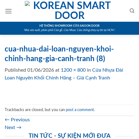
Skip
to
content
HỆ THỐNG SHOWROOM CỬA SAIGON DOOR
Nhà sản xuất, phân phối Cửa gỗ, Cửa Nhựa, Cửa chống cháy uy tín tại HCM !
cua-nhua-dai-loan-nguyen-khoi-
chinh-hang-gia-canh-tranh (8)
Published
01/06/2026
at
1200 × 800
in
Cửa Nhựa Đài
Loan Nguyên Khối Chính Hãng – Giá Cạnh Tranh
Trackbacks are closed, but you can
post a comment
.
←
Previous
Next
→
TIN TỨC - SỰ KIỆN MỚI ĐƯA