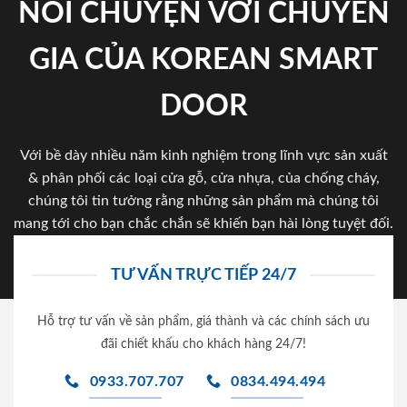
NÓI CHUYỆN VỚI CHUYÊN
GIA CỦA KOREAN SMART
DOOR
Với bề dày nhiều năm kinh nghiệm trong lĩnh vực sản xuất
& phân phối các loại cửa gỗ, cửa nhựa, của chống cháy,
chúng tôi tin tưởng rằng những sản phẩm mà chúng tôi
mang tới cho bạn chắc chắn sẽ khiến bạn hài lòng tuyệt đối.
TƯ VẤN TRỰC TIẾP 24/7
Hỗ trợ tư vấn về sản phẩm, giá thành và các chính sách ưu
đãi chiết khấu cho khách hàng 24/7!
0933.707.707
0834.494.494