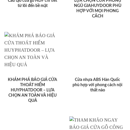
Cấu tạo cửa gỗ HDF chi tiết
LỰA CHỌN CỬA PHÒNG
từ lõi đến bề mặt
NGỦ GIAHUYDOOR PHÙ
HỢP VỚI MỌI PHONG
CÁCH
KHÁM PHÁ BÁO GIÁ CỬA
Cửa nhựa ABS Hàn Quốc
THOÁT HIỂM
phù hợp với phong cách nội
HUYPHATDOOR – LỰA
thất nào
CHỌN AN TOÀN VÀ HIỆU
QUẢ