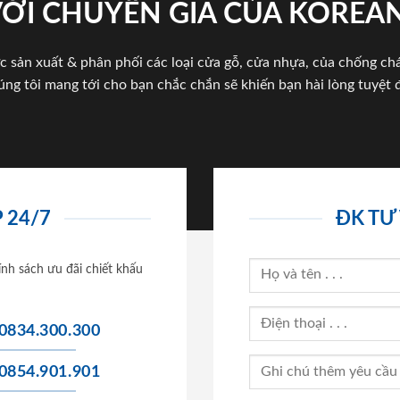
VỚI CHUYÊN GIA CỦA KOREA
c sản xuất & phân phối các loại cửa gỗ, cửa nhựa, của chống c
úng tôi mang tới cho bạn chắc chắn sẽ khiến bạn hài lòng tuyệt đ
 24/7
ĐK TƯ
ính sách ưu đãi chiết khấu
0834.300.300
0854.901.901