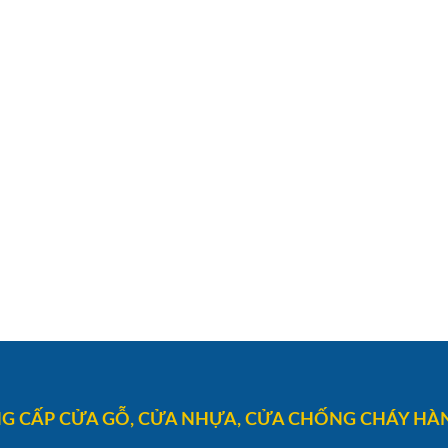
G CẤP CỬA GỖ, CỬA NHỰA, CỬA CHỐNG CHÁY HÀN