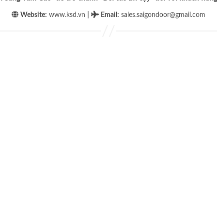
|
Website:
www.ksd.vn
Email
:
sales.saigondoor@gmail.com