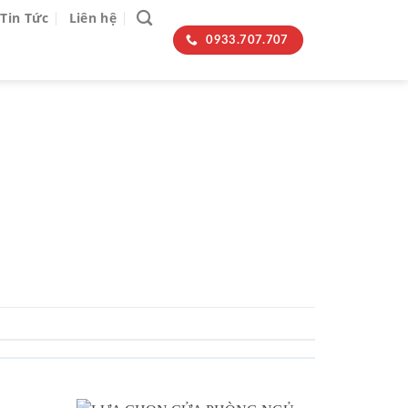
Tin Tức
Liên hệ
0933.707.707