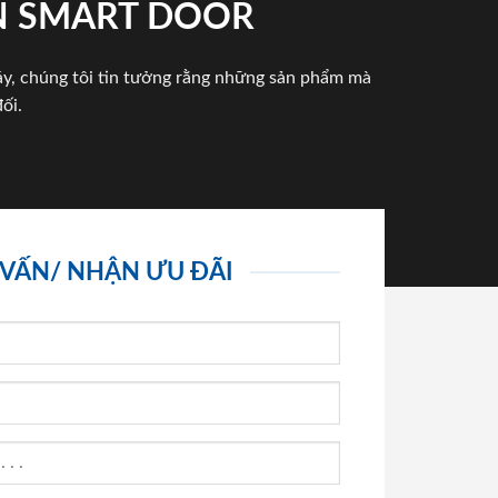
N SMART DOOR
háy, chúng tôi tin tưởng rằng những sản phẩm mà
ối.
 VẤN/ NHẬN ƯU ĐÃI