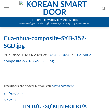
Skip
to
content
HỆ THỐNG SHOWROOM CỬA SAIGON DOOR
Nhà sản xuất, phân phối Cửa gỗ, Cửa Nhựa, Cửa chống cháy uy tín tại HCM !
Cua-nhua-composite-SYB-352-
SGD.jpg
Published
18/08/2021
at
1024 × 1024
in
Cua-nhua-
composite-SYB-352-SGD.jpg
Trackbacks are closed, but you can
post a comment
.
←
Previous
Next
→
TIN TỨC - SỰ KIỆN MỚI ĐƯA