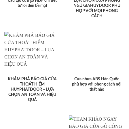
Cấu tạo cửa gỗ HDF chi tiết
LỰA CHỌN CỬA PHÒNG
từ lõi đến bề mặt
NGỦ GIAHUYDOOR PHÙ
HỢP VỚI MỌI PHONG
CÁCH
KHÁM PHÁ BÁO GIÁ CỬA
Cửa nhựa ABS Hàn Quốc
THOÁT HIỂM
phù hợp với phong cách nội
HUYPHATDOOR – LỰA
thất nào
CHỌN AN TOÀN VÀ HIỆU
QUẢ