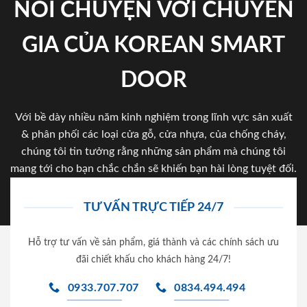
NÓI CHUYỆN VỚI CHUYÊN
GIA CỦA KOREAN SMART
DOOR
Với bề dày nhiều năm kinh nghiệm trong lĩnh vực sản xuất
& phân phối các loại cửa gỗ, cửa nhựa, của chống cháy,
chúng tôi tin tưởng rằng những sản phẩm mà chúng tôi
mang tới cho bạn chắc chắn sẽ khiến bạn hài lòng tuyệt đối.
TƯ VẤN TRỰC TIẾP 24/7
Hỗ trợ tư vấn về sản phẩm, giá thành và các chính sách ưu
đãi chiết khấu cho khách hàng 24/7!
0933.707.707
0834.494.494