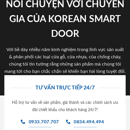
NÓI CHUYỆN VỚI CHUYÊN
GIA CỦA KOREAN SMART
DOOR
Với bề dày nhiều năm kinh nghiệm trong lĩnh vực sản xuất
& phân phối các loại cửa gỗ, cửa nhựa, của chống cháy,
chúng tôi tin tưởng rằng những sản phẩm mà chúng tôi
mang tới cho bạn chắc chắn sẽ khiến bạn hài lòng tuyệt đối.
TƯ VẤN TRỰC TIẾP 24/7
Hỗ trợ tư vấn về sản phẩm, giá thành và các chính sách ưu
đãi chiết khấu cho khách hàng 24/7!
0933.707.707
0834.494.494