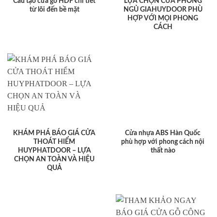
Cấu tạo cửa gỗ HDF chi tiết
LỰA CHỌN CỬA PHÒNG
từ lõi đến bề mặt
NGỦ GIAHUYDOOR PHÙ
HỢP VỚI MỌI PHONG
CÁCH
KHÁM PHÁ BÁO GIÁ CỬA
Cửa nhựa ABS Hàn Quốc
THOÁT HIỂM
phù hợp với phong cách nội
HUYPHATDOOR – LỰA
thất nào
CHỌN AN TOÀN VÀ HIỆU
QUẢ