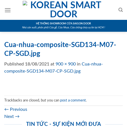
Skip
to
content
HỆ THỐNG SHOWROOM CỬA SAIGON DOOR
Nhà sản xuất, phân phối Cửa gỗ, Cửa Nhựa, Cửa chống cháy uy tín tại HCM !
Cua-nhua-composite-SGD134-M07-
CP-SGD.jpg
Published
18/08/2021
at
900 × 900
in
Cua-nhua-
composite-SGD134-M07-CP-SGD.jpg
Trackbacks are closed, but you can
post a comment
.
←
Previous
Next
→
TIN TỨC - SỰ KIỆN MỚI ĐƯA