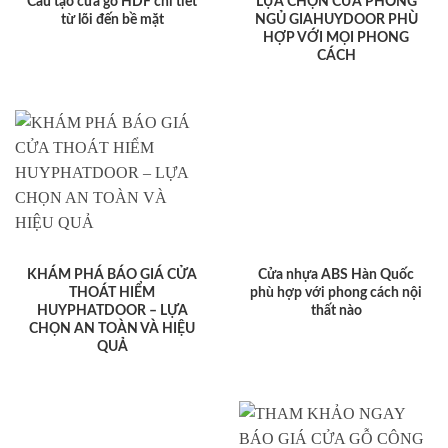
Cấu tạo cửa gỗ HDF chi tiết
LỰA CHỌN CỬA PHÒNG
từ lõi đến bề mặt
NGỦ GIAHUYDOOR PHÙ
HỢP VỚI MỌI PHONG
CÁCH
KHÁM PHÁ BÁO GIÁ CỬA
Cửa nhựa ABS Hàn Quốc
THOÁT HIỂM
phù hợp với phong cách nội
HUYPHATDOOR – LỰA
thất nào
CHỌN AN TOÀN VÀ HIỆU
QUẢ