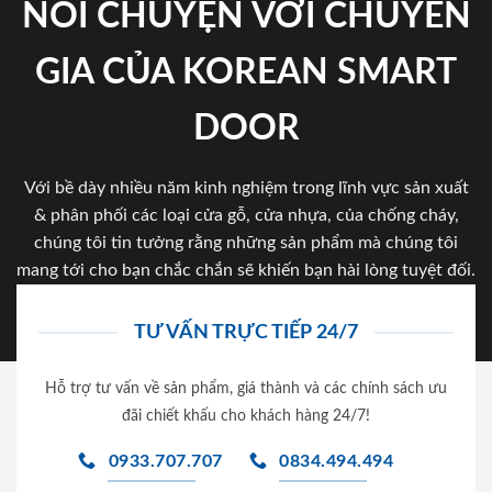
NÓI CHUYỆN VỚI CHUYÊN
GIA CỦA KOREAN SMART
DOOR
Với bề dày nhiều năm kinh nghiệm trong lĩnh vực sản xuất
& phân phối các loại cửa gỗ, cửa nhựa, của chống cháy,
chúng tôi tin tưởng rằng những sản phẩm mà chúng tôi
mang tới cho bạn chắc chắn sẽ khiến bạn hài lòng tuyệt đối.
TƯ VẤN TRỰC TIẾP 24/7
Hỗ trợ tư vấn về sản phẩm, giá thành và các chính sách ưu
đãi chiết khấu cho khách hàng 24/7!
0933.707.707
0834.494.494