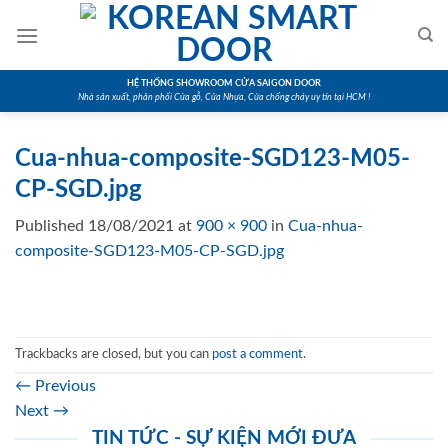
Skip
to
content
HỆ THỐNG SHOWROOM CỬA SAIGON DOOR
Nhà sản xuất, phân phối Cửa gỗ, Cửa Nhựa, Cửa chống cháy uy tín tại HCM !
Cua-nhua-composite-SGD123-M05-
CP-SGD.jpg
Published
18/08/2021
at
900 × 900
in
Cua-nhua-
composite-SGD123-M05-CP-SGD.jpg
Trackbacks are closed, but you can
post a comment
.
←
Previous
Next
→
TIN TỨC - SỰ KIỆN MỚI ĐƯA