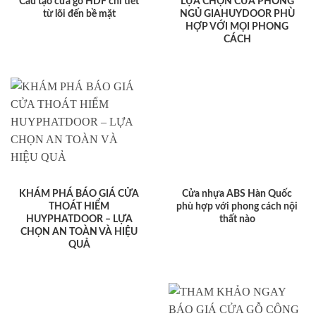
Cấu tạo cửa gỗ HDF chi tiết
LỰA CHỌN CỬA PHÒNG
từ lõi đến bề mặt
NGỦ GIAHUYDOOR PHÙ
HỢP VỚI MỌI PHONG
CÁCH
KHÁM PHÁ BÁO GIÁ CỬA
Cửa nhựa ABS Hàn Quốc
THOÁT HIỂM
phù hợp với phong cách nội
HUYPHATDOOR – LỰA
thất nào
CHỌN AN TOÀN VÀ HIỆU
QUẢ