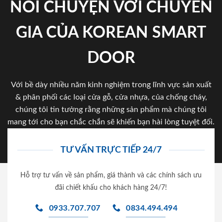
NÓI CHUYỆN VỚI CHUYÊN
GIA CỦA KOREAN SMART
DOOR
Với bề dày nhiều năm kinh nghiệm trong lĩnh vực sản xuất
& phân phối các loại cửa gỗ, cửa nhựa, của chống cháy,
chúng tôi tin tưởng rằng những sản phẩm mà chúng tôi
mang tới cho bạn chắc chắn sẽ khiến bạn hài lòng tuyệt đối.
TƯ VẤN TRỰC TIẾP 24/7
Hỗ trợ tư vấn về sản phẩm, giá thành và các chính sách ưu
đãi chiết khấu cho khách hàng 24/7!
0933.707.707
0834.494.494