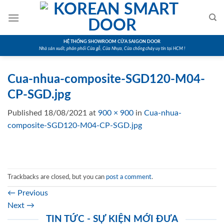
Skip
to
content
HỆ THỐNG SHOWROOM CỬA SAIGON DOOR
Nhà sản xuất, phân phối Cửa gỗ, Cửa Nhựa, Cửa chống cháy uy tín tại HCM !
Cua-nhua-composite-SGD120-M04-
CP-SGD.jpg
Published
18/08/2021
at
900 × 900
in
Cua-nhua-
composite-SGD120-M04-CP-SGD.jpg
Trackbacks are closed, but you can
post a comment
.
←
Previous
Next
→
TIN TỨC - SỰ KIỆN MỚI ĐƯA