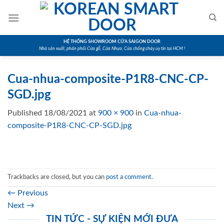
Skip
to
content
HỆ THỐNG SHOWROOM CỬA SAIGON DOOR
Nhà sản xuất, phân phối Cửa gỗ, Cửa Nhựa, Cửa chống cháy uy tín tại HCM !
Cua-nhua-composite-P1R8-CNC-CP-
SGD.jpg
Published
18/08/2021
at
900 × 900
in
Cua-nhua-
composite-P1R8-CNC-CP-SGD.jpg
Trackbacks are closed, but you can
post a comment
.
←
Previous
Next
→
TIN TỨC - SỰ KIỆN MỚI ĐƯA