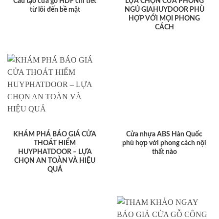
Cấu tạo cửa gỗ HDF chi tiết
LỰA CHỌN CỬA PHÒNG
từ lõi đến bề mặt
NGỦ GIAHUYDOOR PHÙ
HỢP VỚI MỌI PHONG
CÁCH
KHÁM PHÁ BÁO GIÁ CỬA
Cửa nhựa ABS Hàn Quốc
THOÁT HIỂM
phù hợp với phong cách nội
HUYPHATDOOR – LỰA
thất nào
CHỌN AN TOÀN VÀ HIỆU
QUẢ