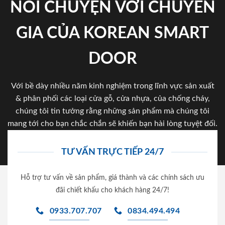
NÓI CHUYỆN VỚI CHUYÊN
GIA CỦA KOREAN SMART
DOOR
Với bề dày nhiều năm kinh nghiệm trong lĩnh vực sản xuất
& phân phối các loại cửa gỗ, cửa nhựa, của chống cháy,
chúng tôi tin tưởng rằng những sản phẩm mà chúng tôi
mang tới cho bạn chắc chắn sẽ khiến bạn hài lòng tuyệt đối.
TƯ VẤN TRỰC TIẾP 24/7
Hỗ trợ tư vấn về sản phẩm, giá thành và các chính sách ưu
đãi chiết khấu cho khách hàng 24/7!
0933.707.707
0834.494.494