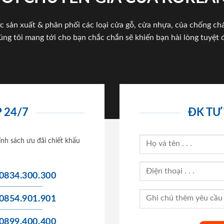
c sản xuất & phân phối các loại cửa gỗ, cửa nhựa, của chống c
úng tôi mang tới cho bạn chắc chắn sẽ khiến bạn hài lòng tuyệt đ
 24/7
ĐK TƯ
ính sách ưu đãi chiết khấu
0834.300.300
0854.901.901
0899.400.400