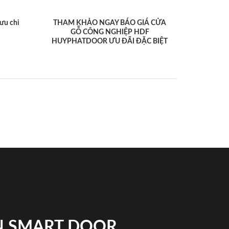
ưu chi
THAM KHẢO NGAY BÁO GIÁ CỬA
GỖ CÔNG NGHIỆP HDF
HUYPHATDOOR ƯU ĐÃI ĐẶC BIỆT
N SMART DOOR