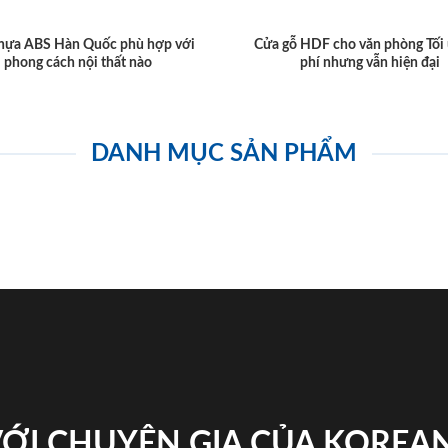
hựa ABS Hàn Quốc phù hợp với
Cửa gỗ HDF cho văn phòng Tối 
phong cách nội thất nào
phí nhưng vẫn hiện đại
DANH MỤC SẢN PHẨM
VỚI CHUYÊN GIA CỦA KOREA