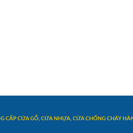
G CẤP CỬA GỖ, CỬA NHỰA, CỬA CHỐNG CHÁY HÀN