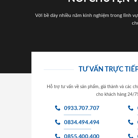
Với bề dày nhiều năm kinh nghiệm trong lĩnh vự
ch
TƯ VẤN TRỰC TIẾP
Hỗ trợ tư vấn về sản phẩm, giá thành và các ch
cho khách hàng 24/7!
0933.707.707
0834.494.494
0855.400.400