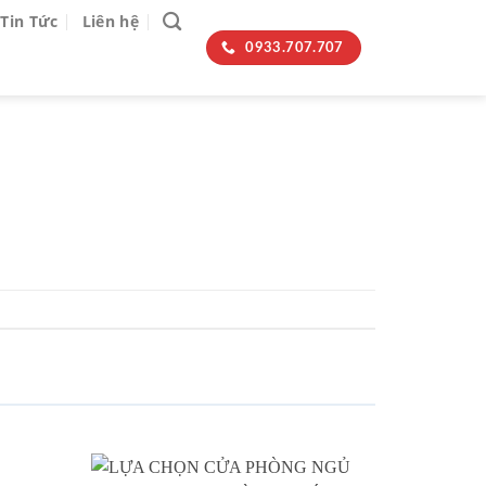
Tin Tức
Liên hệ
0933.707.707