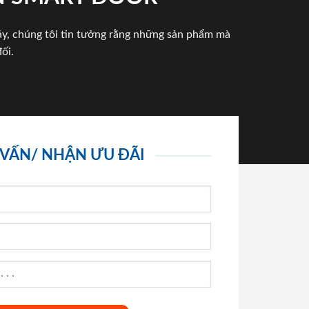
háy, chúng tôi tin tưởng rằng những sản phẩm mà
ối.
 VẤN/ NHẬN ƯU ĐÃI