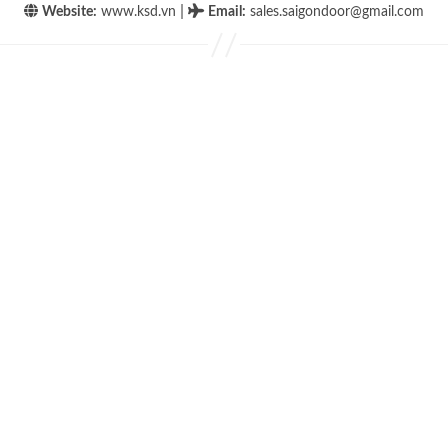
|
Website:
www.ksd.vn
Email
:
sales.saigondoor@gmail.com