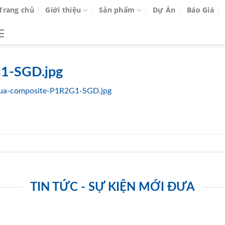
Trang chủ
Giới thiệu
Sản phẩm
Dự Án
Báo Giá
1-SGD.jpg
ua-composite-P1R2G1-SGD.jpg
TIN TỨC - SỰ KIỆN MỚI ĐƯA