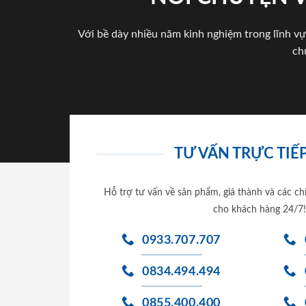
Với bề dày nhiều năm kinh nghiệm trong lĩnh vự
ch
TƯ VẤN TRỰC TIẾP
Hỗ trợ tư vấn về sản phẩm, giá thành và các ch
cho khách hàng 24/7!
0933.707.707
0834.494.494
0855.400.400