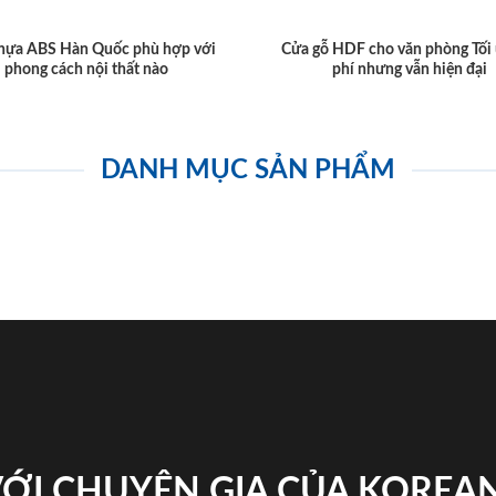
hựa ABS Hàn Quốc phù hợp với
Cửa gỗ HDF cho văn phòng Tối 
phong cách nội thất nào
phí nhưng vẫn hiện đại
DANH MỤC SẢN PHẨM
VỚI CHUYÊN GIA CỦA KOREA