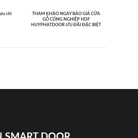
ưu chi
THAM KHẢO NGAY BÁO GIÁ CỬA
GỖ CÔNG NGHIỆP HDF
HUYPHATDOOR ƯU ĐÃI ĐẶC BIỆT
N SMART DOOR