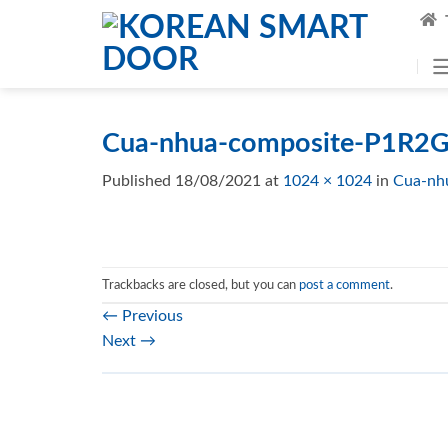
Skip
to
content
Cua-nhua-composite-P1R2G
Published
18/08/2021
at
1024 × 1024
in
Cua-nh
Trackbacks are closed, but you can
post a comment
.
←
Previous
Next
→