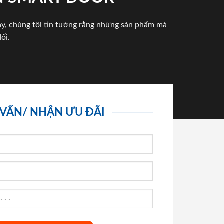
háy, chúng tôi tin tưởng rằng những sản phẩm mà
ối.
 VẤN/ NHẬN ƯU ĐÃI