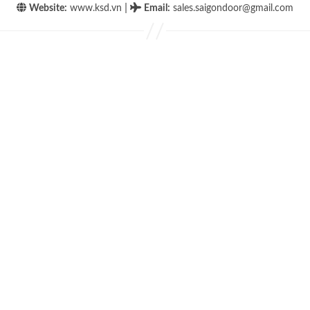
|
Website:
www.ksd.vn
Email
:
sales.saigondoor@gmail.com