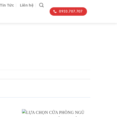
Tin Tức
Liên hệ
0933.707.707