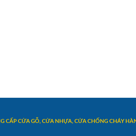
G CẤP CỬA GỖ, CỬA NHỰA, CỬA CHỐNG CHÁY HÀN