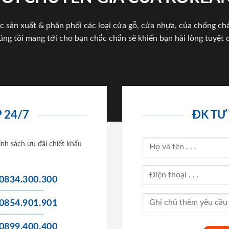
c sản xuất & phân phối các loại cửa gỗ, cửa nhựa, của chống c
úng tôi mang tới cho bạn chắc chắn sẽ khiến bạn hài lòng tuyệt đ
 24/7
ĐK TƯ
ính sách ưu đãi chiết khấu
0834.300.300
0854.901.901
0899.400.400