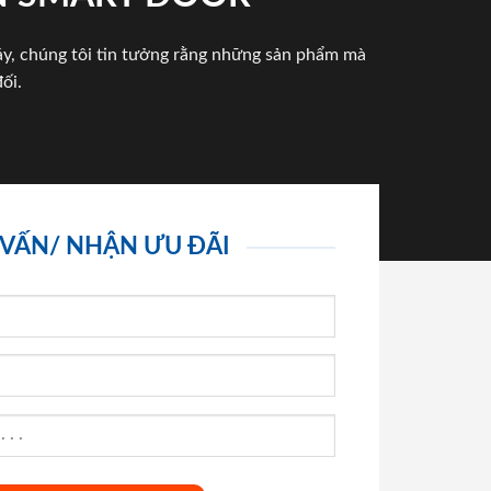
háy, chúng tôi tin tưởng rằng những sản phẩm mà
ối.
 VẤN/ NHẬN ƯU ĐÃI