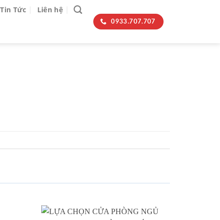
Tin Tức
Liên hệ
0933.707.707