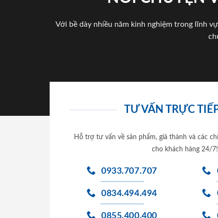
Với bề dày nhiều năm kinh nghiệm trong lĩnh vự
ch
TƯ VẤN TRỰC TIẾP
Hỗ trợ tư vấn về sản phẩm, giá thành và các ch
cho khách hàng 24/7!
0933.707.707
0834.494.494
0855.400.400