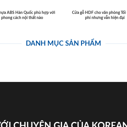
hựa ABS Hàn Quốc phù hợp với
Cửa gỗ HDF cho văn phòng Tối 
phong cách nội thất nào
phí nhưng vẫn hiện đại
DANH MỤC SẢN PHẨM
VỚI CHUYÊN GIA CỦA KOREA