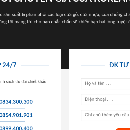
c sản xuất & phân phối các loại cửa gỗ, cửa nhựa, của chống c
úng tôi mang tới cho bạn chắc chắn sẽ khiến bạn hài lòng tuyệt đ
 24/7
ĐK TƯ
ính sách ưu đãi chiết khấu
0834.300.300
0854.901.901
0899.400.400