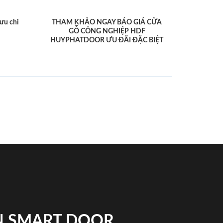
ưu chi
THAM KHẢO NGAY BÁO GIÁ CỬA
GỖ CÔNG NGHIỆP HDF
HUYPHATDOOR ƯU ĐÃI ĐẶC BIỆT
N SMART DOOR