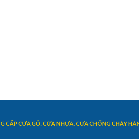
G CẤP CỬA GỖ, CỬA NHỰA, CỬA CHỐNG CHÁY HÀN