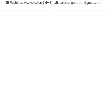
|
Website:
www.ksd.vn
Email
:
sales.saigondoor@gmail.com