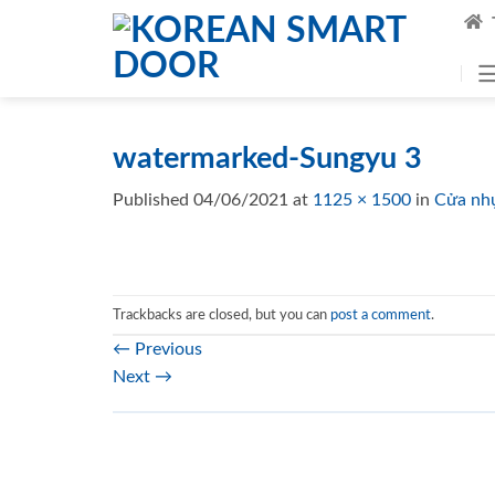
Skip
to
content
watermarked-Sungyu 3
Published
04/06/2021
at
1125 × 1500
in
Cửa nhự
Trackbacks are closed, but you can
post a comment
.
←
Previous
Next
→