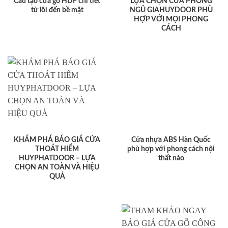
Cấu tạo cửa gỗ HDF chi tiết
LỰA CHỌN CỬA PHÒNG
từ lõi đến bề mặt
NGỦ GIAHUYDOOR PHÙ
HỢP VỚI MỌI PHONG
CÁCH
KHÁM PHÁ BÁO GIÁ CỬA
Cửa nhựa ABS Hàn Quốc
THOÁT HIỂM
phù hợp với phong cách nội
HUYPHATDOOR – LỰA
thất nào
CHỌN AN TOÀN VÀ HIỆU
QUẢ