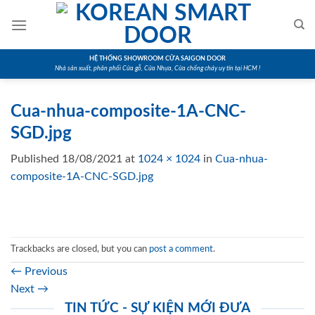
Skip
to
content
HỆ THỐNG SHOWROOM CỬA SAIGON DOOR
Nhà sản xuất, phân phối Cửa gỗ, Cửa Nhựa, Cửa chống cháy uy tín tại HCM !
Cua-nhua-composite-1A-CNC-
SGD.jpg
Published
18/08/2021
at
1024 × 1024
in
Cua-nhua-
composite-1A-CNC-SGD.jpg
Trackbacks are closed, but you can
post a comment
.
←
Previous
Next
→
TIN TỨC - SỰ KIỆN MỚI ĐƯA