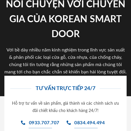
NÓI CHUYỆN VỚI CHUYÊN
GIA CỦA KOREAN SMART
DOOR
Với bề dày nhiều năm kinh nghiệm trong lĩnh vực sản xuất
& phân phối các loại cửa gỗ, cửa nhựa, của chống cháy,
chúng tôi tin tưởng rằng những sản phẩm mà chúng tôi
mang tới cho bạn chắc chắn sẽ khiến bạn hài lòng tuyệt đối.
TƯ VẤN TRỰC TIẾP 24/7
Hỗ trợ tư vấn về sản phẩm, giá thành và các chính sách ưu
đãi chiết khấu cho khách hàng 24/7!
0933.707.707
0834.494.494