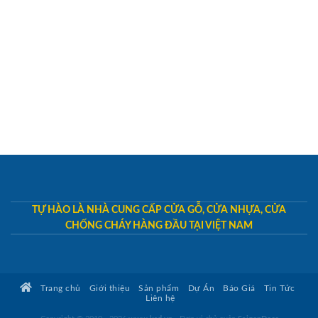
TỰ HÀO LÀ NHÀ CUNG CẤP CỬA GỖ, CỬA NHỰA, CỬA
CHỐNG CHÁY HÀNG ĐẦU TẠI VIỆT NAM
Trang chủ
Giới thiệu
Sản phẩm
Dự Án
Báo Giá
Tin Tức
Liên hệ