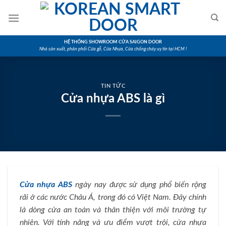
Skip
to
content
HỆ THỐNG SHOWROOM CỬA SAIGON DOOR
Nhà sản xuất, phân phối Cửa gỗ, Cửa Nhựa, Cửa chống cháy uy tín tại HCM !
TIN TỨC
Cửa nhựa ABS là gì
Cửa nhựa ABS
ngày nay được sử dụng phổ biến rộng
rãi ở các nước Châu Á, trong đó có Việt Nam. Đây chính
là dòng cửa an toàn và thân thiện với môi trường tự
nhiên. Với tính năng và ưu điểm vượt trội, cửa nhựa