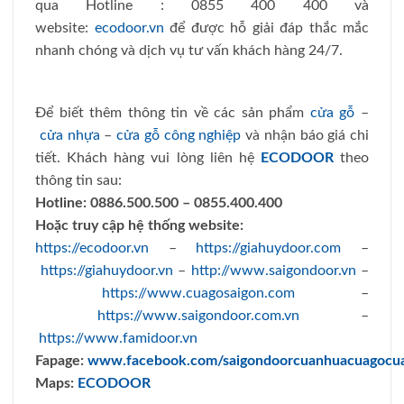
qua Hotline : 0855 400 400 và
website:
ecodoor.vn
để được hỗ giải đáp thắc mắc
nhanh chóng và dịch vụ tư vấn khách hàng 24/7.
Để biết thêm thông tin về các sản phẩm
cửa gỗ
–
cửa nhựa
–
cửa gỗ công nghiệp
và nhận báo giá chi
tiết. Khách hàng vui lòng liên hệ
ECODOOR
theo
thông tin sau:
Hotline:
0886.500.500 – 0855.400.400
Hoặc truy cập hệ thống website:
https://ecodoor.vn
–
https://giahuydoor.com
–
https://giahuydoor.vn
–
http://www.saigondoor.vn
–
https://www.cuagosaigon.com
–
https://www.saigondoor.com.vn
–
https://www.famidoor.vn
Fapage:
www.facebook.com/saigondoorcuanhuacuagocu
Maps:
ECODOOR