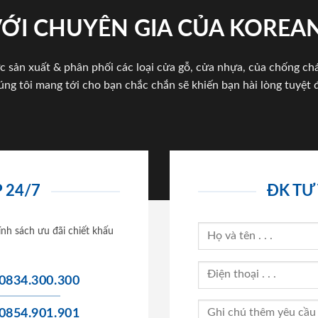
VỚI CHUYÊN GIA CỦA KOREA
c sản xuất & phân phối các loại cửa gỗ, cửa nhựa, của chống c
úng tôi mang tới cho bạn chắc chắn sẽ khiến bạn hài lòng tuyệt đ
 24/7
ĐK TƯ
ính sách ưu đãi chiết khấu
0834.300.300
0854.901.901