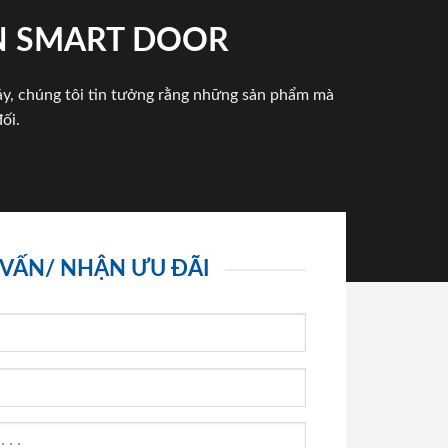
N SMART DOOR
háy, chúng tôi tin tưởng rằng những sản phẩm mà
ối.
 VẤN/ NHẬN ƯU ĐÃI