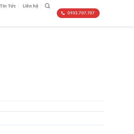
Tin Tức
Liên hệ
0933.707.707