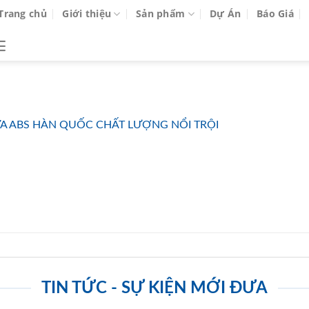
Trang chủ
Giới thiệu
Sản phẩm
Dự Án
Báo Giá
A ABS HÀN QUỐC CHẤT LƯỢNG NỔI TRỘI
TIN TỨC - SỰ KIỆN MỚI ĐƯA