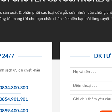
c sản xuất & phân phối các loại cửa gỗ, cửa nhựa, của chống c
úng tôi mang tới cho bạn chắc chắn sẽ khiến bạn hài lòng tuyệt đ
 24/7
ĐK TƯ
ính sách ưu đãi chiết khấu
0834.300.300
0854.901.901
0899.400.400