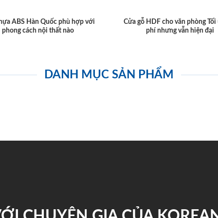
hựa ABS Hàn Quốc phù hợp với
Cửa gỗ HDF cho văn phòng Tối 
phong cách nội thất nào
phí nhưng vẫn hiện đại
DANH MỤC SẢN PHẨM
VỚI CHUYÊN GIA CỦA KOREA