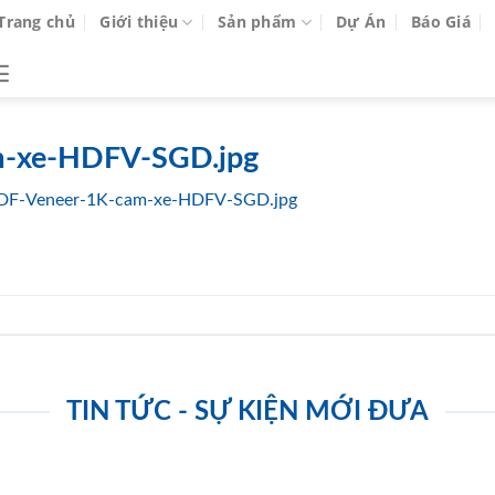
Trang chủ
Giới thiệu
Sản phẩm
Dự Án
Báo Giá
m-xe-HDFV-SGD.jpg
DF-Veneer-1K-cam-xe-HDFV-SGD.jpg
TIN TỨC - SỰ KIỆN MỚI ĐƯA