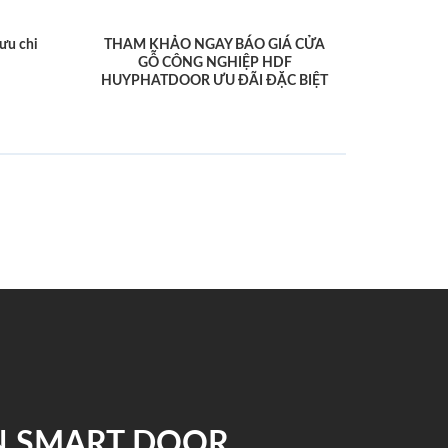
ưu chi
THAM KHẢO NGAY BÁO GIÁ CỬA
GỖ CÔNG NGHIỆP HDF
HUYPHATDOOR ƯU ĐÃI ĐẶC BIỆT
N SMART DOOR