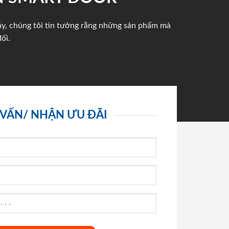
háy, chúng tôi tin tưởng rằng những sản phẩm mà
ối.
 VẤN/ NHẬN ƯU ĐÃI