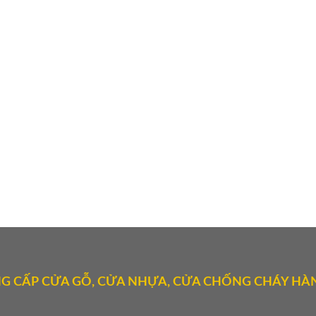
G CẤP CỬA GỖ, CỬA NHỰA, CỬA CHỐNG CHÁY HÀN