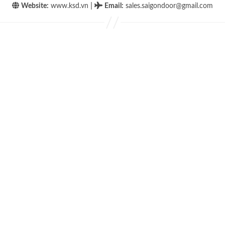
|
Website:
www.ksd.vn
Email
:
sales.saigondoor@gmail.com