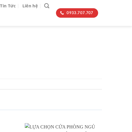
Tin Tức
Liên hệ
0933.707.707