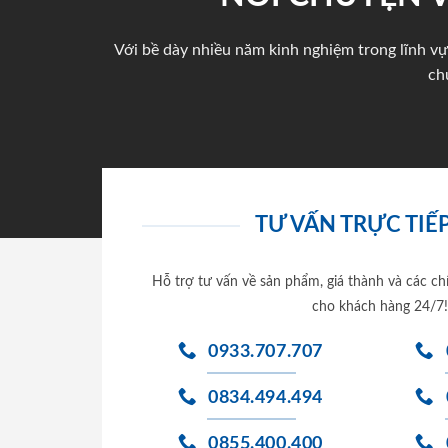
Với bề dày nhiều năm kinh nghiệm trong lĩnh vự
ch
TƯ VẤN TRỰC TIẾP
Hỗ trợ tư vấn về sản phẩm, giá thành và các ch
cho khách hàng 24/7!
0933.707.707
0834.494.494
0855.400.400