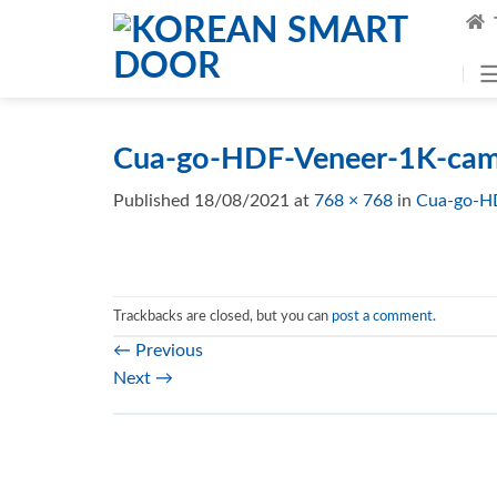
Skip
to
content
Cua-go-HDF-Veneer-1K-ca
Published
18/08/2021
at
768 × 768
in
Cua-go-H
Trackbacks are closed, but you can
post a comment
.
←
Previous
Next
→