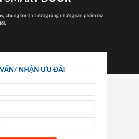
háy, chúng tôi tin tưởng rằng những sản phẩm mà
ối.
 VẤN/ NHẬN ƯU ĐÃI