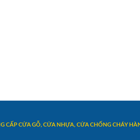
G CẤP CỬA GỖ, CỬA NHỰA, CỬA CHỐNG CHÁY HÀN