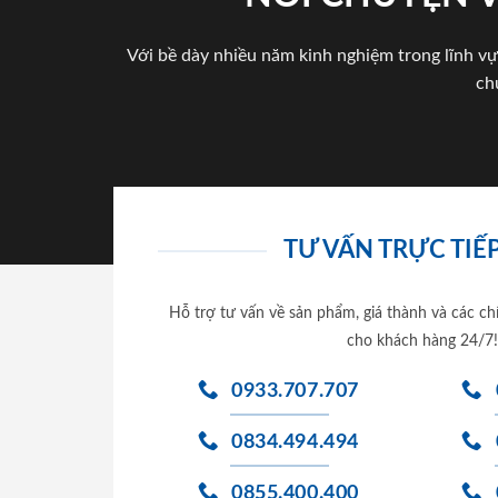
Với bề dày nhiều năm kinh nghiệm trong lĩnh vự
ch
TƯ VẤN TRỰC TIẾP
Hỗ trợ tư vấn về sản phẩm, giá thành và các ch
cho khách hàng 24/7!
0933.707.707
0834.494.494
0855.400.400