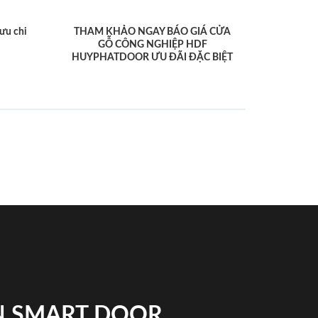
ưu chi
THAM KHẢO NGAY BÁO GIÁ CỬA
GỖ CÔNG NGHIỆP HDF
HUYPHATDOOR ƯU ĐÃI ĐẶC BIỆT
N SMART DOOR