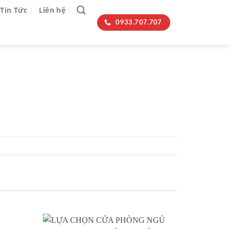
Tin Tức
Liên hệ
0933.707.707