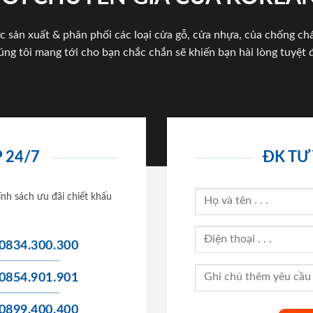
c sản xuất & phân phối các loại cửa gỗ, cửa nhựa, của chống c
úng tôi mang tới cho bạn chắc chắn sẽ khiến bạn hài lòng tuyệt đ
 24/7
ĐK TƯ
ính sách ưu đãi chiết khấu
0834.300.300
0854.901.901
0899.400.400