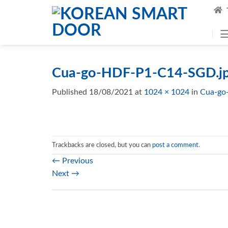
Skip
to
content
Cua-go-HDF-P1-C14-SGD.j
Published
18/08/2021
at
1024 × 1024
in
Cua-go
Trackbacks are closed, but you can
post a comment
.
←
Previous
Next
→