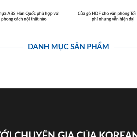
hựa ABS Hàn Quốc phù hợp với
Cửa gỗ HDF cho văn phòng Tối 
phong cách nội thất nào
phí nhưng vẫn hiện đại
DANH MỤC SẢN PHẨM
VỚI CHUYÊN GIA CỦA KOREA