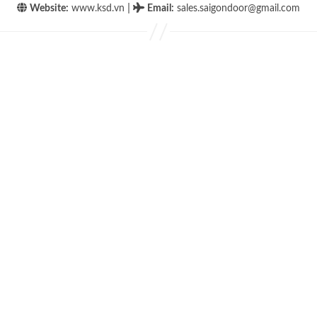
|
Website:
www.ksd.vn
Email
:
sales.saigondoor@gmail.com