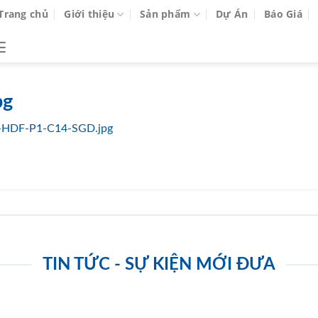
Trang chủ
Giới thiệu
Sản phẩm
Dự Án
Báo Giá
pg
-HDF-P1-C14-SGD.jpg
TIN TỨC - SỰ KIỆN MỚI ĐƯA