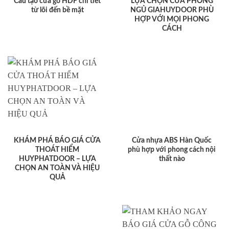
Cấu tạo cửa gỗ HDF chi tiết
LỰA CHỌN CỬA PHÒNG
từ lõi đến bề mặt
NGỦ GIAHUYDOOR PHÙ
HỢP VỚI MỌI PHONG
CÁCH
KHÁM PHÁ BÁO GIÁ CỬA
Cửa nhựa ABS Hàn Quốc
THOÁT HIỂM
phù hợp với phong cách nội
HUYPHATDOOR – LỰA
thất nào
CHỌN AN TOÀN VÀ HIỆU
QUẢ