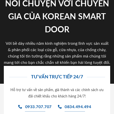
NÓI CHUYỆN VỚI CHUYÊN
GIA CỦA KOREAN SMART
DOOR
Với bề dày nhiều năm kinh nghiệm trong lĩnh vực sản xuất
& phân phối các loại cửa gỗ, cửa nhựa, của chống cháy,
chúng tôi tin tưởng rằng những sản phẩm mà chúng tôi
mang tới cho bạn chắc chắn sẽ khiến bạn hài lòng tuyệt đối.
TƯ VẤN TRỰC TIẾP 24/7
Hỗ trợ tư vấn về sản phẩm, giá thành và các chính sách ưu
đãi chiết khấu cho khách hàng 24/7!
0933.707.707
0834.494.494