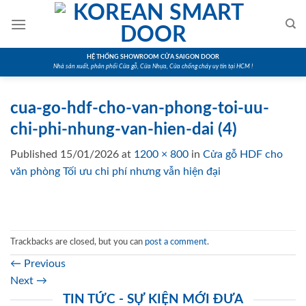
Skip
to
content
HỆ THỐNG SHOWROOM CỬA SAIGON DOOR
Nhà sản xuất, phân phối Cửa gỗ, Cửa Nhựa, Cửa chống cháy uy tín tại HCM !
cua-go-hdf-cho-van-phong-toi-uu-
chi-phi-nhung-van-hien-dai (4)
Published
15/01/2026
at
1200 × 800
in
Cửa gỗ HDF cho
văn phòng Tối ưu chi phí nhưng vẫn hiện đại
Trackbacks are closed, but you can
post a comment
.
←
Previous
Next
→
TIN TỨC - SỰ KIỆN MỚI ĐƯA