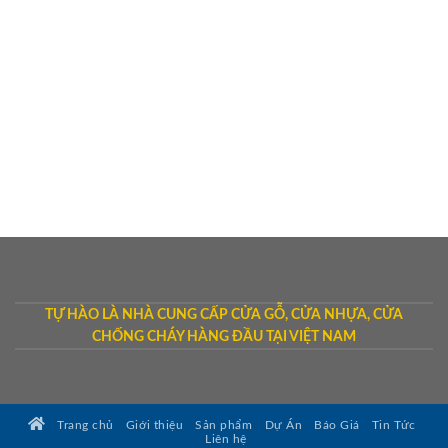
TỰ HÀO LÀ NHÀ CUNG CẤP CỬA GỖ, CỬA NHỰA, CỬA
CHỐNG CHÁY HÀNG ĐẦU TẠI VIỆT NAM
Trang chủ
Giới thiệu
Sản phẩm
Dự Án
Báo Giá
Tin Tức
Liên hệ