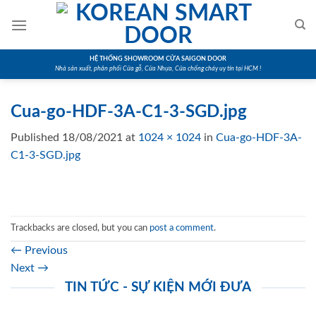
Skip
to
content
HỆ THỐNG SHOWROOM CỬA SAIGON DOOR
Nhà sản xuất, phân phối Cửa gỗ, Cửa Nhựa, Cửa chống cháy uy tín tại HCM !
Cua-go-HDF-3A-C1-3-SGD.jpg
Published
18/08/2021
at
1024 × 1024
in
Cua-go-HDF-3A-
C1-3-SGD.jpg
Trackbacks are closed, but you can
post a comment
.
←
Previous
Next
→
TIN TỨC - SỰ KIỆN MỚI ĐƯA