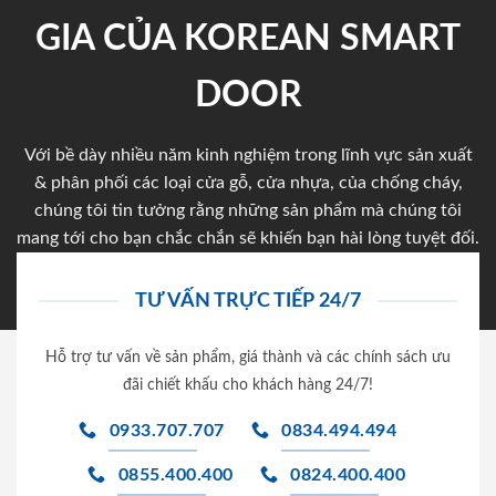
GIA CỦA KOREAN SMART
DOOR
Với bề dày nhiều năm kinh nghiệm trong lĩnh vực sản xuất
& phân phối các loại cửa gỗ, cửa nhựa, của chống cháy,
chúng tôi tin tưởng rằng những sản phẩm mà chúng tôi
mang tới cho bạn chắc chắn sẽ khiến bạn hài lòng tuyệt đối.
TƯ VẤN TRỰC TIẾP 24/7
Hỗ trợ tư vấn về sản phẩm, giá thành và các chính sách ưu
đãi chiết khấu cho khách hàng 24/7!
0933.707.707
0834.494.494
0855.400.400
0824.400.400