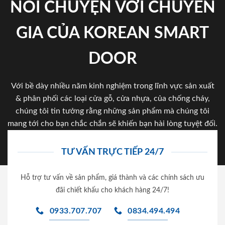
NÓI CHUYỆN VỚI CHUYÊN
GIA CỦA KOREAN SMART
DOOR
Với bề dày nhiều năm kinh nghiệm trong lĩnh vực sản xuất
& phân phối các loại cửa gỗ, cửa nhựa, của chống cháy,
chúng tôi tin tưởng rằng những sản phẩm mà chúng tôi
mang tới cho bạn chắc chắn sẽ khiến bạn hài lòng tuyệt đối.
TƯ VẤN TRỰC TIẾP 24/7
Hỗ trợ tư vấn về sản phẩm, giá thành và các chính sách ưu
đãi chiết khấu cho khách hàng 24/7!
0933.707.707
0834.494.494