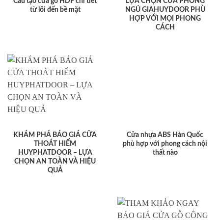
Cấu tạo cửa gỗ HDF chi tiết
LỰA CHỌN CỬA PHÒNG
từ lõi đến bề mặt
NGỦ GIAHUYDOOR PHÙ
HỢP VỚI MỌI PHONG
CÁCH
KHÁM PHÁ BÁO GIÁ CỬA
Cửa nhựa ABS Hàn Quốc
THOÁT HIỂM
phù hợp với phong cách nội
HUYPHATDOOR – LỰA
thất nào
CHỌN AN TOÀN VÀ HIỆU
QUẢ