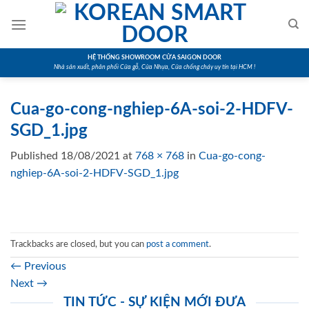
Skip
to
content
HỆ THỐNG SHOWROOM CỬA SAIGON DOOR
Nhà sản xuất, phân phối Cửa gỗ, Cửa Nhựa, Cửa chống cháy uy tín tại HCM !
Cua-go-cong-nghiep-6A-soi-2-HDFV-
SGD_1.jpg
Published
18/08/2021
at
768 × 768
in
Cua-go-cong-
nghiep-6A-soi-2-HDFV-SGD_1.jpg
Trackbacks are closed, but you can
post a comment
.
←
Previous
Next
→
TIN TỨC - SỰ KIỆN MỚI ĐƯA