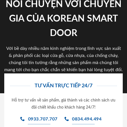
NÓI CHUYỆN VỚI CHUYÊN
GIA CỦA KOREAN SMART
DOOR
Với bề dày nhiều năm kinh nghiệm trong lĩnh vực sản xuất
& phân phối các loại cửa gỗ, cửa nhựa, của chống cháy,
chúng tôi tin tưởng rằng những sản phẩm mà chúng tôi
mang tới cho bạn chắc chắn sẽ khiến bạn hài lòng tuyệt đối.
TƯ VẤN TRỰC TIẾP 24/7
Hỗ trợ tư vấn về sản phẩm, giá thành và các chính sách ưu
đãi chiết khấu cho khách hàng 24/7!
0933.707.707
0834.494.494