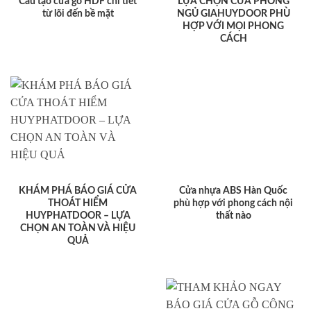
Cấu tạo cửa gỗ HDF chi tiết
LỰA CHỌN CỬA PHÒNG
từ lõi đến bề mặt
NGỦ GIAHUYDOOR PHÙ
HỢP VỚI MỌI PHONG
CÁCH
KHÁM PHÁ BÁO GIÁ CỬA
Cửa nhựa ABS Hàn Quốc
THOÁT HIỂM
phù hợp với phong cách nội
HUYPHATDOOR – LỰA
thất nào
CHỌN AN TOÀN VÀ HIỆU
QUẢ