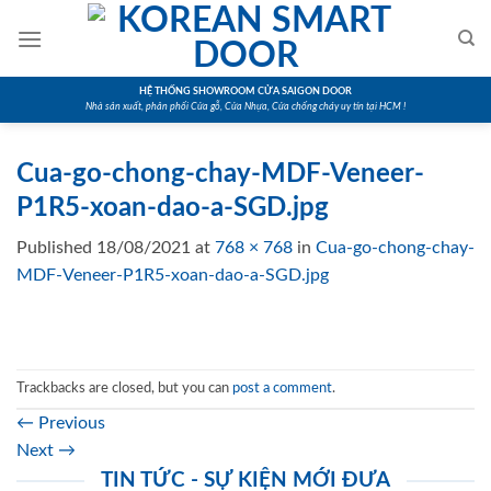
Skip
to
content
HỆ THỐNG SHOWROOM CỬA SAIGON DOOR
Nhà sản xuất, phân phối Cửa gỗ, Cửa Nhựa, Cửa chống cháy uy tín tại HCM !
Cua-go-chong-chay-MDF-Veneer-
P1R5-xoan-dao-a-SGD.jpg
Published
18/08/2021
at
768 × 768
in
Cua-go-chong-chay-
MDF-Veneer-P1R5-xoan-dao-a-SGD.jpg
Trackbacks are closed, but you can
post a comment
.
←
Previous
Next
→
TIN TỨC - SỰ KIỆN MỚI ĐƯA