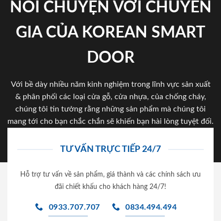
NÓI CHUYỆN VỚI CHUYÊN
GIA CỦA KOREAN SMART
DOOR
Với bề dày nhiều năm kinh nghiệm trong lĩnh vực sản xuất
& phân phối các loại cửa gỗ, cửa nhựa, của chống cháy,
chúng tôi tin tưởng rằng những sản phẩm mà chúng tôi
mang tới cho bạn chắc chắn sẽ khiến bạn hài lòng tuyệt đối.
TƯ VẤN TRỰC TIẾP 24/7
Hỗ trợ tư vấn về sản phẩm, giá thành và các chính sách ưu
đãi chiết khấu cho khách hàng 24/7!
0933.707.707
0834.494.494