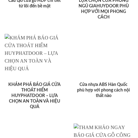
Cấu tạo cửa gỗ HDF chi tiết
LỰA CHỌN CỬA PHÒNG
từ lõi đến bề mặt
NGỦ GIAHUYDOOR PHÙ
HỢP VỚI MỌI PHONG
CÁCH
KHÁM PHÁ BÁO GIÁ CỬA
Cửa nhựa ABS Hàn Quốc
THOÁT HIỂM
phù hợp với phong cách nội
HUYPHATDOOR – LỰA
thất nào
CHỌN AN TOÀN VÀ HIỆU
QUẢ