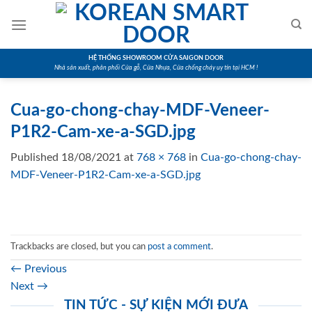
Skip
to
content
HỆ THỐNG SHOWROOM CỬA SAIGON DOOR
Nhà sản xuất, phân phối Cửa gỗ, Cửa Nhựa, Cửa chống cháy uy tín tại HCM !
Cua-go-chong-chay-MDF-Veneer-
P1R2-Cam-xe-a-SGD.jpg
Published
18/08/2021
at
768 × 768
in
Cua-go-chong-chay-
MDF-Veneer-P1R2-Cam-xe-a-SGD.jpg
Trackbacks are closed, but you can
post a comment
.
←
Previous
Next
→
TIN TỨC - SỰ KIỆN MỚI ĐƯA