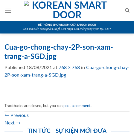
Skip
to
content
HỆ THỐNG SHOWROOM CỬA SAIGON DOOR
Nhà sản xuất, phân phối Cửa gỗ, Cửa Nhựa, Cửa chống cháy uy tín tại HCM !
Cua-go-chong-chay-2P-son-xam-
trang-a-SGD.jpg
Published
18/08/2021
at
768 × 768
in
Cua-go-chong-chay-
2P-son-xam-trang-a-SGD.jpg
Trackbacks are closed, but you can
post a comment
.
←
Previous
Next
→
TIN TỨC - SỰ KIỆN MỚI ĐƯA