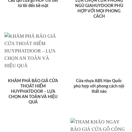
Cấu tạo cửa gỗ HDF chi tiết
LỰA CHỌN CỬA PHÒNG
từ lõi đến bề mặt
NGỦ GIAHUYDOOR PHÙ
HỢP VỚI MỌI PHONG
CÁCH
KHÁM PHÁ BÁO GIÁ CỬA
Cửa nhựa ABS Hàn Quốc
THOÁT HIỂM
phù hợp với phong cách nội
HUYPHATDOOR – LỰA
thất nào
CHỌN AN TOÀN VÀ HIỆU
QUẢ