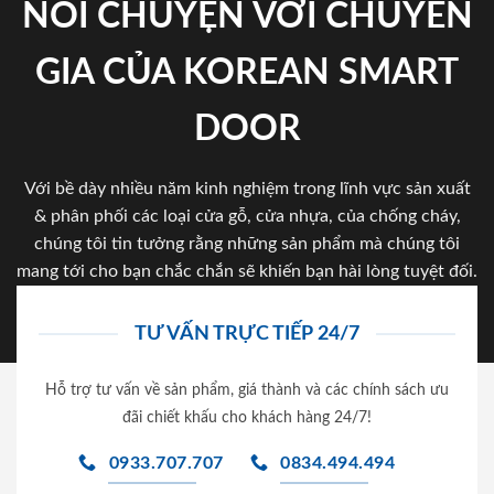
NÓI CHUYỆN VỚI CHUYÊN
GIA CỦA KOREAN SMART
DOOR
Với bề dày nhiều năm kinh nghiệm trong lĩnh vực sản xuất
& phân phối các loại cửa gỗ, cửa nhựa, của chống cháy,
chúng tôi tin tưởng rằng những sản phẩm mà chúng tôi
mang tới cho bạn chắc chắn sẽ khiến bạn hài lòng tuyệt đối.
TƯ VẤN TRỰC TIẾP 24/7
Hỗ trợ tư vấn về sản phẩm, giá thành và các chính sách ưu
đãi chiết khấu cho khách hàng 24/7!
0933.707.707
0834.494.494