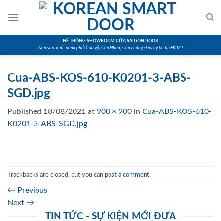
Skip
to
content
HỆ THỐNG SHOWROOM CỬA SAIGON DOOR
Nhà sản xuất, phân phối Cửa gỗ, Cửa Nhựa, Cửa chống cháy uy tín tại HCM !
Cua-ABS-KOS-610-K0201-3-ABS-
SGD.jpg
Published
18/08/2021
at
900 × 900
in
Cua-ABS-KOS-610-
K0201-3-ABS-SGD.jpg
Trackbacks are closed, but you can
post a comment
.
←
Previous
Next
→
TIN TỨC - SỰ KIỆN MỚI ĐƯA