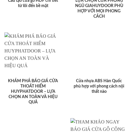
Cấu tạo cửa gỗ HDF chi tiết
LỰA CHỌN CỬA PHÒNG
từ lõi đến bề mặt
NGỦ GIAHUYDOOR PHÙ
HỢP VỚI MỌI PHONG
CÁCH
KHÁM PHÁ BÁO GIÁ CỬA
Cửa nhựa ABS Hàn Quốc
THOÁT HIỂM
phù hợp với phong cách nội
HUYPHATDOOR – LỰA
thất nào
CHỌN AN TOÀN VÀ HIỆU
QUẢ