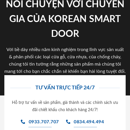
NÓI CHUYỆN VỚI CHUYÊN
GIA CỦA KOREAN SMART
DOOR
Với bề dày nhiều năm kinh nghiệm trong lĩnh vực sản xuất
& phân phối các loại cửa gỗ, cửa nhựa, của chống cháy,
chúng tôi tin tưởng rằng những sản phẩm mà chúng tôi
mang tới cho bạn chắc chắn sẽ khiến bạn hài lòng tuyệt đối.
TƯ VẤN TRỰC TIẾP 24/7
Hỗ trợ tư vấn về sản phẩm, giá thành và các chính sách ưu
đãi chiết khấu cho khách hàng 24/7!
0933.707.707
0834.494.494