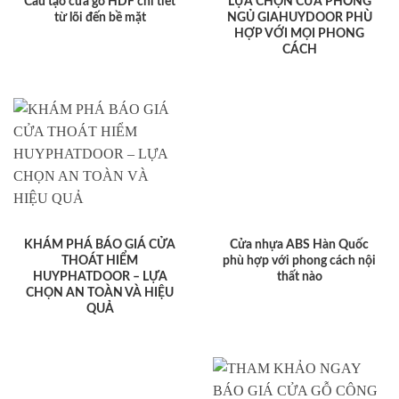
Cấu tạo cửa gỗ HDF chi tiết
LỰA CHỌN CỬA PHÒNG
từ lõi đến bề mặt
NGỦ GIAHUYDOOR PHÙ
HỢP VỚI MỌI PHONG
CÁCH
KHÁM PHÁ BÁO GIÁ CỬA
Cửa nhựa ABS Hàn Quốc
THOÁT HIỂM
phù hợp với phong cách nội
HUYPHATDOOR – LỰA
thất nào
CHỌN AN TOÀN VÀ HIỆU
QUẢ