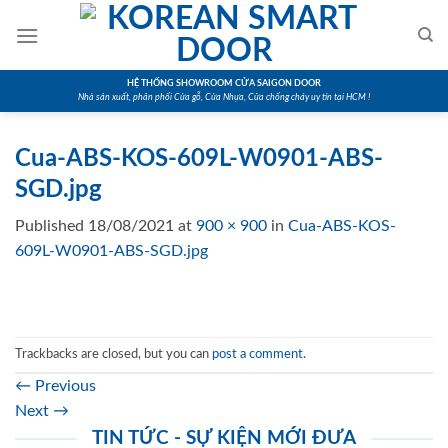
Skip
to
content
HỆ THỐNG SHOWROOM CỬA SAIGON DOOR
Nhà sản xuất, phân phối Cửa gỗ, Cửa Nhựa, Cửa chống cháy uy tín tại HCM !
Cua-ABS-KOS-609L-W0901-ABS-
SGD.jpg
Published
18/08/2021
at
900 × 900
in
Cua-ABS-KOS-
609L-W0901-ABS-SGD.jpg
Trackbacks are closed, but you can
post a comment
.
←
Previous
Next
→
TIN TỨC - SỰ KIỆN MỚI ĐƯA