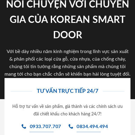
NÓI CHUYỆN VỚI CHUYÊN
GIA CỦA KOREAN SMART
DOOR
Với bề dày nhiều năm kinh nghiệm trong lĩnh vực sản xuất
& phân phối các loại cửa gỗ, cửa nhựa, của chống cháy,
chúng tôi tin tưởng rằng những sản phẩm mà chúng tôi
mang tới cho bạn chắc chắn sẽ khiến bạn hài lòng tuyệt đối.
TƯ VẤN TRỰC TIẾP 24/7
Hỗ trợ tư vấn về sản phẩm, giá thành và các chính sách ưu
đãi chiết khấu cho khách hàng 24/7!
0933.707.707
0834.494.494