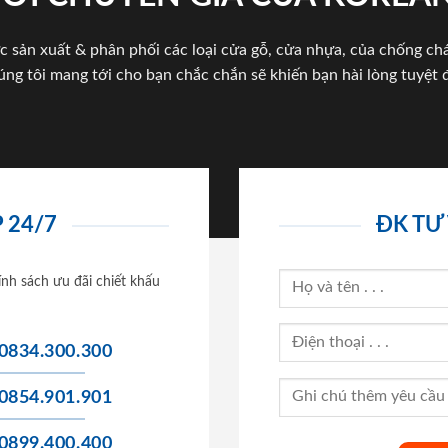
c sản xuất & phân phối các loại cửa gỗ, cửa nhựa, của chống c
úng tôi mang tới cho bạn chắc chắn sẽ khiến bạn hài lòng tuyệt đ
 24/7
ĐK TƯ
ính sách ưu đãi chiết khấu
0834.300.300
0854.901.901
0899.400.400