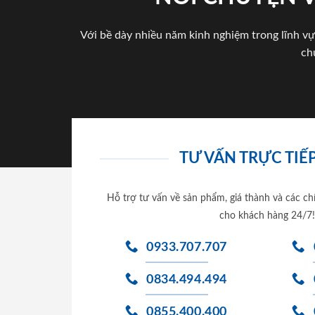
Với bề dày nhiều năm kinh nghiệm trong lĩnh vự
ch
TƯ VẤN TRỰC TIẾP
Hỗ trợ tư vấn về sản phẩm, giá thành và các ch
cho khách hàng 24/7!
0933.707.707
0834.494.494
0855.400.400