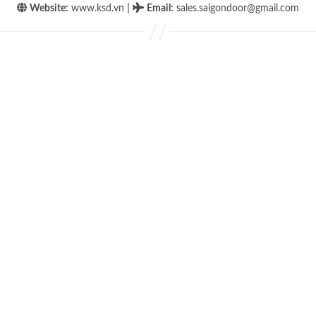
|
Website:
www.ksd.vn
Email
:
sales.saigondoor@gmail.com