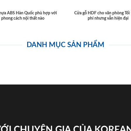
hựa ABS Hàn Quốc phù hợp với
Cửa gỗ HDF cho văn phòng Tối 
phong cách nội thất nào
phí nhưng vẫn hiện đại
DANH MỤC SẢN PHẨM
VỚI CHUYÊN GIA CỦA KOREA