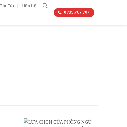
Tin Tức
Liên hệ
0933.707.707