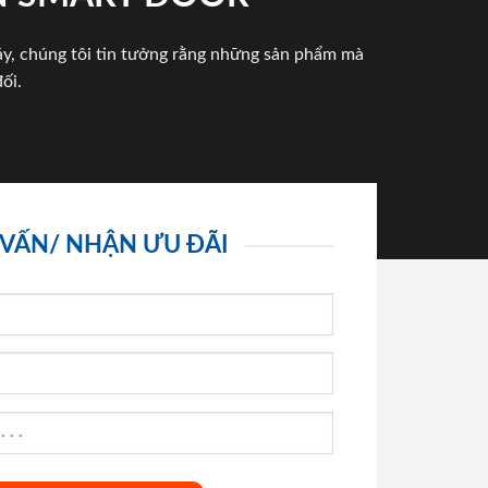
háy, chúng tôi tin tưởng rằng những sản phẩm mà
ối.
 VẤN/ NHẬN ƯU ĐÃI