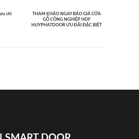
ưu chi
THAM KHẢO NGAY BÁO GIÁ CỬA
GỖ CÔNG NGHIỆP HDF
HUYPHATDOOR ƯU ĐÃI ĐẶC BIỆT
N SMART DOOR