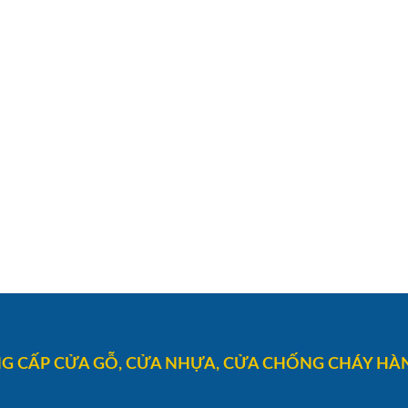
G CẤP CỬA GỖ, CỬA NHỰA, CỬA CHỐNG CHÁY HÀN