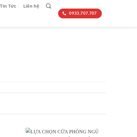
Tin Tức
Liên hệ
0933.707.707