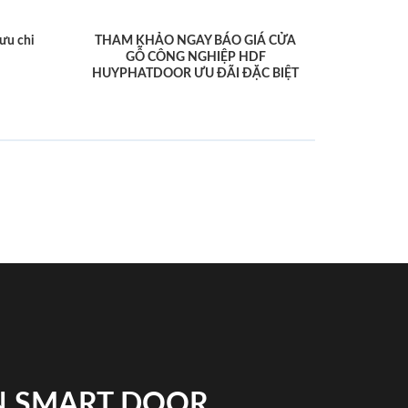
ưu chi
THAM KHẢO NGAY BÁO GIÁ CỬA
GỖ CÔNG NGHIỆP HDF
HUYPHATDOOR ƯU ĐÃI ĐẶC BIỆT
N SMART DOOR