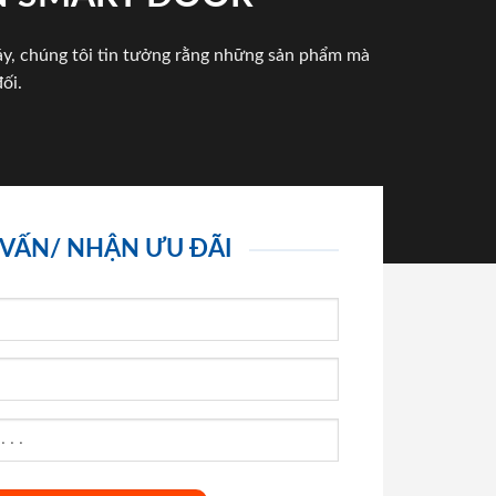
háy, chúng tôi tin tưởng rằng những sản phẩm mà
ối.
 VẤN/ NHẬN ƯU ĐÃI