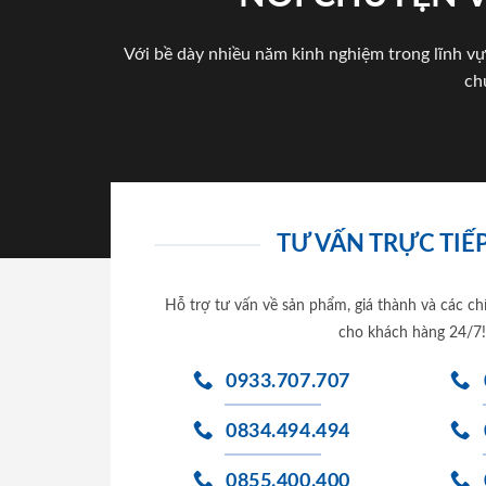
Với bề dày nhiều năm kinh nghiệm trong lĩnh vự
ch
TƯ VẤN TRỰC TIẾP
Hỗ trợ tư vấn về sản phẩm, giá thành và các ch
cho khách hàng 24/7!
0933.707.707
0834.494.494
0855.400.400