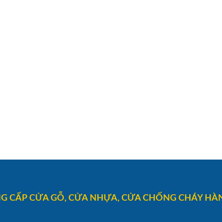
G CẤP CỬA GỖ, CỬA NHỰA, CỬA CHỐNG CHÁY HÀN