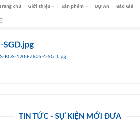
Trang chủ
Giới thiệu
Sản phẩm
Dự Án
Báo Giá
-SGD.jpg
S-KOS-120-FZ805-4-SGD.jpg
TIN TỨC - SỰ KIỆN MỚI ĐƯA