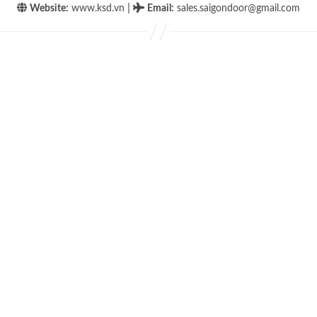
|
Website:
www.ksd.vn
Email
:
sales.saigondoor@gmail.com