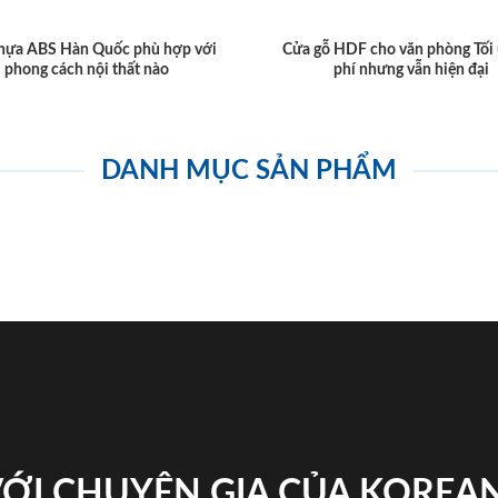
hựa ABS Hàn Quốc phù hợp với
Cửa gỗ HDF cho văn phòng Tối 
phong cách nội thất nào
phí nhưng vẫn hiện đại
DANH MỤC SẢN PHẨM
VỚI CHUYÊN GIA CỦA KOREA