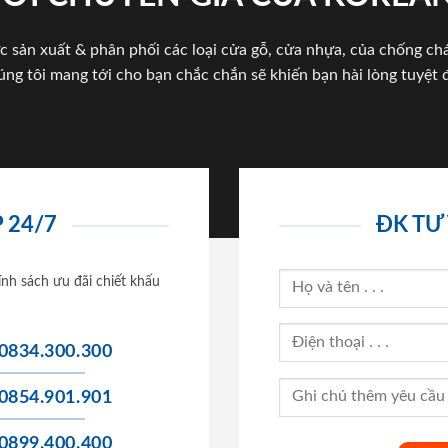
c sản xuất & phân phối các loại cửa gỗ, cửa nhựa, của chống c
úng tôi mang tới cho bạn chắc chắn sẽ khiến bạn hài lòng tuyệt đ
 24/7
ĐK TƯ
ính sách ưu đãi chiết khấu
0834.300.300
0854.901.901
0899.400.400