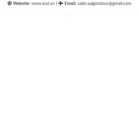
|
Website:
www.ksd.vn
Email
:
sales.saigondoor@gmail.com