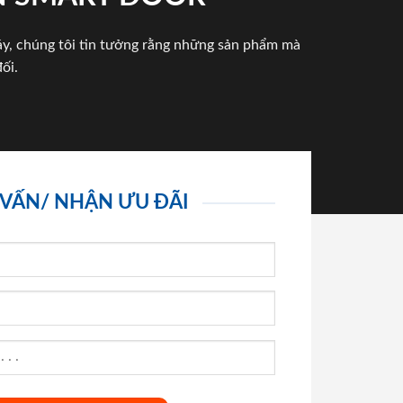
háy, chúng tôi tin tưởng rằng những sản phẩm mà
ối.
 VẤN/ NHẬN ƯU ĐÃI