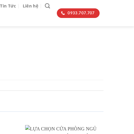
Tin Tức
Liên hệ
0933.707.707