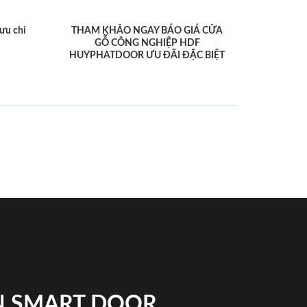
ưu chi
THAM KHẢO NGAY BÁO GIÁ CỬA
GỖ CÔNG NGHIỆP HDF
HUYPHATDOOR ƯU ĐÃI ĐẶC BIỆT
N SMART DOOR