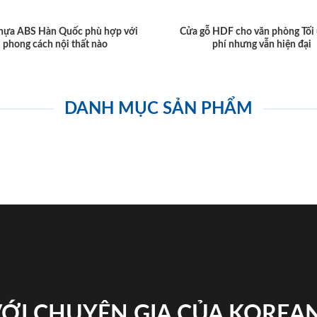
hựa ABS Hàn Quốc phù hợp với
Cửa gỗ HDF cho văn phòng Tối 
phong cách nội thất nào
phí nhưng vẫn hiện đại
DANH MỤC SẢN PHẨM
VỚI CHUYÊN GIA CỦA KOREA