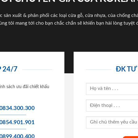
c sản xuất & phân phối các loại cửa gỗ, cửa nhựa, của chống c
úng tôi mang tới cho bạn chắc chắn sẽ khiến bạn hài lòng tuyệt đ
 24/7
ĐK TƯ
ính sách ưu đãi chiết khấu
0834.300.300
0854.901.901
0899.400.400