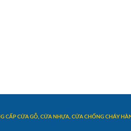
G CẤP CỬA GỖ, CỬA NHỰA, CỬA CHỐNG CHÁY HÀN