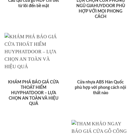
Cấu tạo cửa gỗ HDF chi tiết
LỰA CHỌN CỬA PHÒNG
từ lõi đến bề mặt
NGỦ GIAHUYDOOR PHÙ
HỢP VỚI MỌI PHONG
CÁCH
KHÁM PHÁ BÁO GIÁ CỬA
Cửa nhựa ABS Hàn Quốc
THOÁT HIỂM
phù hợp với phong cách nội
HUYPHATDOOR – LỰA
thất nào
CHỌN AN TOÀN VÀ HIỆU
QUẢ