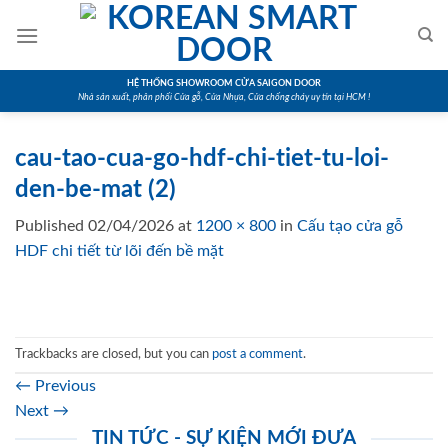
Skip
to
content
HỆ THỐNG SHOWROOM CỬA SAIGON DOOR
Nhà sản xuất, phân phối Cửa gỗ, Cửa Nhựa, Cửa chống cháy uy tín tại HCM !
cau-tao-cua-go-hdf-chi-tiet-tu-loi-
den-be-mat (2)
Published
02/04/2026
at
1200 × 800
in
Cấu tạo cửa gỗ
HDF chi tiết từ lõi đến bề mặt
Trackbacks are closed, but you can
post a comment
.
←
Previous
Next
→
TIN TỨC - SỰ KIỆN MỚI ĐƯA