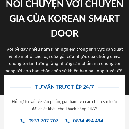
NÓI CHUYỆN VỚI CHUYÊN
GIA CỦA KOREAN SMART
DOOR
Với bề dày nhiều năm kinh nghiệm trong lĩnh vực sản xuất
& phân phối các loại cửa gỗ, cửa nhựa, của chống cháy,
chúng tôi tin tưởng rằng những sản phẩm mà chúng tôi
mang tới cho bạn chắc chắn sẽ khiến bạn hài lòng tuyệt đối.
TƯ VẤN TRỰC TIẾP 24/7
Hỗ trợ tư vấn về sản phẩm, giá thành và các chính sách ưu
đãi chiết khấu cho khách hàng 24/7!
0933.707.707
0834.494.494