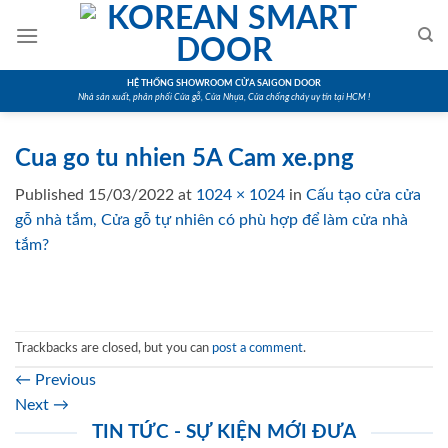
Skip
to
content
HỆ THỐNG SHOWROOM CỬA SAIGON DOOR
Nhà sản xuất, phân phối Cửa gỗ, Cửa Nhựa, Cửa chống cháy uy tín tại HCM !
Cua go tu nhien 5A Cam xe.png
Published
15/03/2022
at
1024 × 1024
in
Cấu tạo cửa cửa
gỗ nhà tắm, Cửa gỗ tự nhiên có phù hợp để làm cửa nhà
tắm?
Trackbacks are closed, but you can
post a comment
.
←
Previous
Next
→
TIN TỨC - SỰ KIỆN MỚI ĐƯA