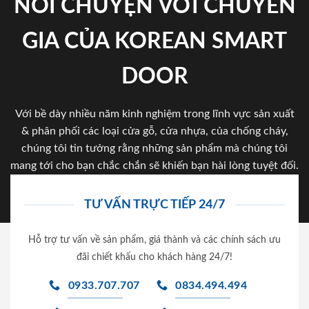
NÓI CHUYỆN VỚI CHUYÊN
GIA CỦA KOREAN SMART
DOOR
Với bề dày nhiều năm kinh nghiệm trong lĩnh vực sản xuất
& phân phối các loại cửa gỗ, cửa nhựa, của chống cháy,
chúng tôi tin tưởng rằng những sản phẩm mà chúng tôi
mang tới cho bạn chắc chắn sẽ khiến bạn hài lòng tuyệt đối.
TƯ VẤN TRỰC TIẾP 24/7
Hỗ trợ tư vấn về sản phẩm, giá thành và các chính sách ưu
đãi chiết khấu cho khách hàng 24/7!
0933.707.707
0834.494.494