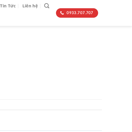
Tin Tức
Liên hệ
0933.707.707