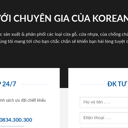
VỚI CHUYÊN GIA CỦA KOREA
c sản xuất & phân phối các loại cửa gỗ, cửa nhựa, của chống c
úng tôi mang tới cho bạn chắc chắn sẽ khiến bạn hài lòng tuyệt đ
 24/7
ĐK TƯ
ính sách ưu đãi chiết khấu
0834.300.300