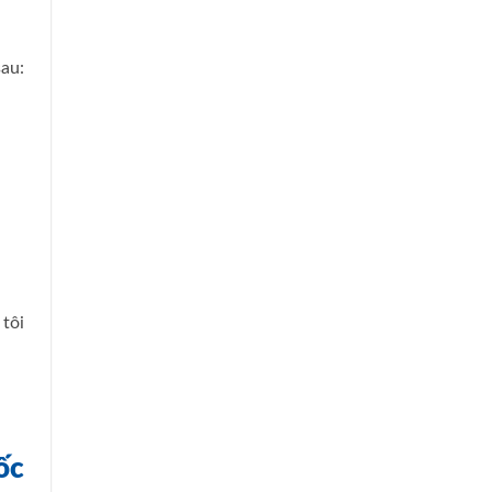
au:
tôi
ốc