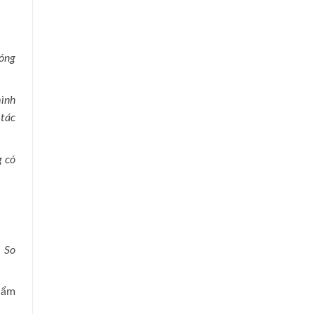
bóng
mình
 tác
g có
. So
hẩm