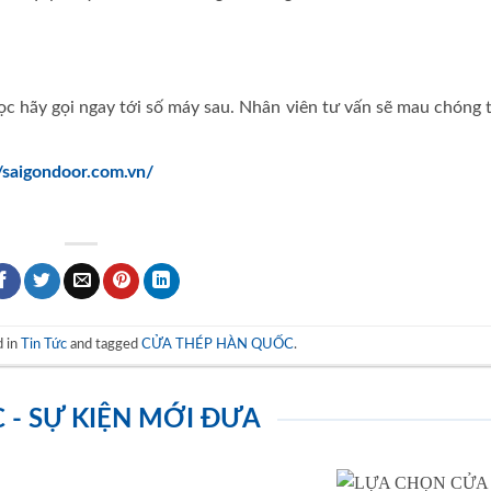
c hãy gọi ngay tới số máy sau. Nhân viên tư vấn sẽ mau chóng 
//saigondoor.com.vn/
d in
Tin Tức
and tagged
CỬA THÉP HÀN QUỐC
.
C - SỰ KIỆN MỚI ĐƯA