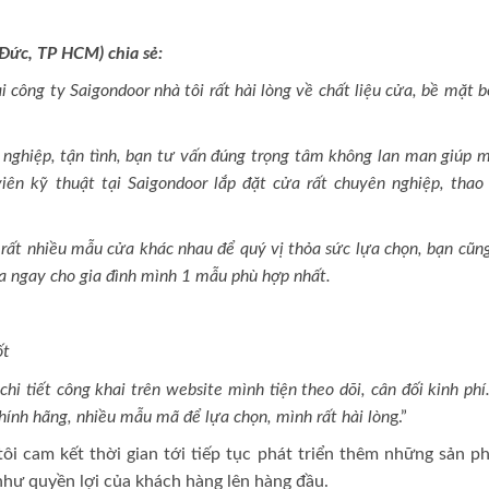
Đức, TP HCM) chia sẻ:
 công ty Saigondoor nhà tôi rất hài lòng về chất liệu cửa, bề mặt 
 nghiệp, tận tình, bạn tư vấn đúng trọng tâm không lan man giúp 
ên kỹ thuật tại Saigondoor lắp đặt cửa rất chuyên nghiệp, thao
 rất nhiều mẫu cửa khác nhau để quý vị thỏa sức lựa chọn, bạn cũn
ựa ngay cho gia đình mình 1 mẫu phù hợp nhất.
ốt
hi tiết công khai trên website mình tiện theo dõi, cân đối kinh phí
chính hãng, nhiều mẫu mã để lựa chọn, mình rất hài lòn
g.”
i cam kết thời gian tới tiếp tục phát triển thêm những sản p
như quyền lợi của khách hàng lên hàng đầu.