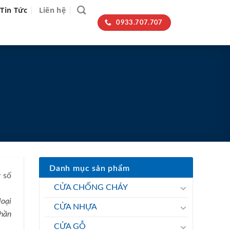
Tin Tức
Liên hệ
0933.707.707
Danh mục sản phẩm
y số
CỬA CHỐNG CHÁY
loại
CỬA NHỰA
phần
CỬA GỖ