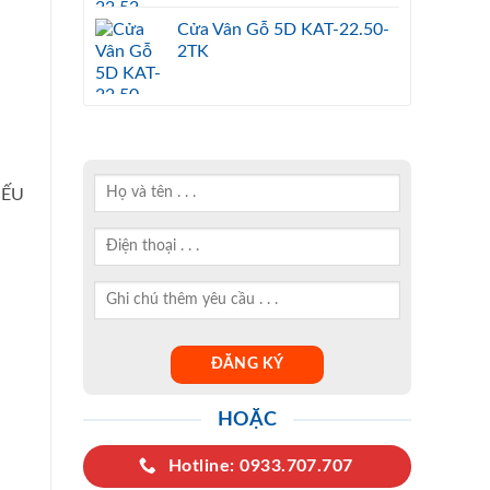
Cửa Vân Gỗ 5D KAT-22.50-
2TK
NẾU
HOẶC
Hotline: 0933.707.707