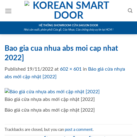
Skip
to
content
HỆ THỐNG SHOWROOM CỬA SAIGON DOOR
Nhà sản xuất, phân phối Cửa gỗ, Cửa Nhựa, Cửa chống cháy uy tín tại HCM !
Bao gia cua nhua abs moi cap nhat
2022]
Published
19/11/2022
at
602 × 601
in
Báo giá cửa nhựa
abs mới cập nhật [2022]
Báo giá cửa nhựa abs mới cập nhật [2022]
Báo giá cửa nhựa abs mới cập nhật [2022]
Trackbacks are closed, but you can
post a comment
.