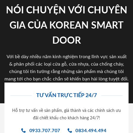
NÓI CHUYỆN VỚI CHUYÊN
GIA CỦA KOREAN SMART
DOOR
Với bề dày nhiều năm kinh nghiệm trong lĩnh vực sản xuất
& phân phối các loại cửa gỗ, cửa nhựa, của chống cháy,
chúng tôi tin tưởng rằng những sản phẩm mà chúng tôi
mang tới cho bạn chắc chắn sẽ khiến bạn hài lòng tuyệt đối.
TƯ VẤN TRỰC TIẾP 24/7
Hỗ trợ tư vấn về sản phẩm, giá thành và các chính sách ưu
đãi chiết khấu cho khách hàng 24/7!
0933.707.707
0834.494.494