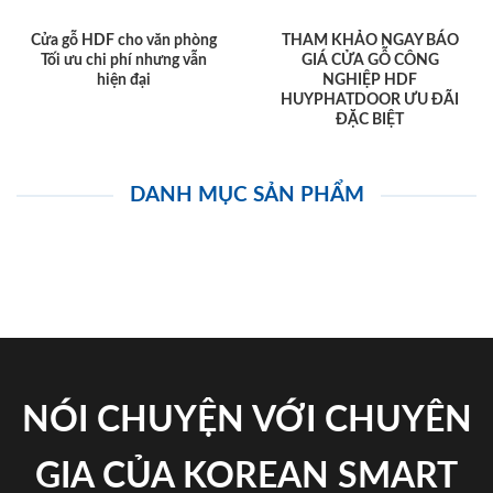
Cửa gỗ HDF cho văn phòng
THAM KHẢO NGAY BÁO
Tối ưu chi phí nhưng vẫn
GIÁ CỬA GỖ CÔNG
hiện đại
NGHIỆP HDF
HUYPHATDOOR ƯU ĐÃI
ĐẶC BIỆT
DANH MỤC SẢN PHẨM
NÓI CHUYỆN VỚI CHUYÊN
GIA CỦA KOREAN SMART