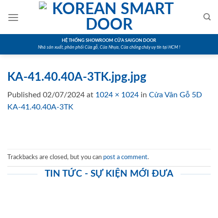
Skip
to
content
HỆ THỐNG SHOWROOM CỬA SAIGON DOOR
Nhà sản xuất, phân phối Cửa gỗ, Cửa Nhựa, Cửa chống cháy uy tín tại HCM !
KA-41.40.40A-3TK.jpg.jpg
Published
02/07/2024
at
1024 × 1024
in
Cửa Vân Gỗ 5D
KA-41.40.40A-3TK
Trackbacks are closed, but you can
post a comment
.
TIN TỨC - SỰ KIỆN MỚI ĐƯA