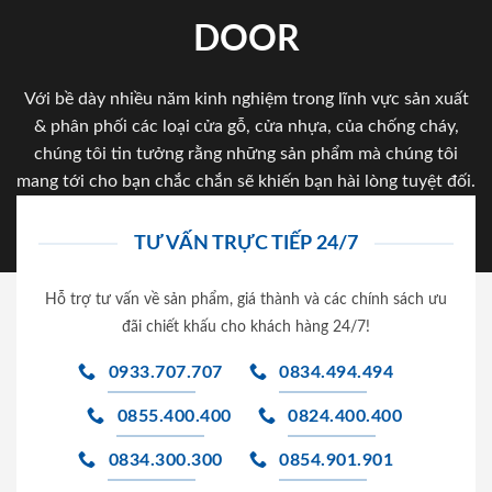
DOOR
Với bề dày nhiều năm kinh nghiệm trong lĩnh vực sản xuất
& phân phối các loại cửa gỗ, cửa nhựa, của chống cháy,
chúng tôi tin tưởng rằng những sản phẩm mà chúng tôi
mang tới cho bạn chắc chắn sẽ khiến bạn hài lòng tuyệt đối.
TƯ VẤN TRỰC TIẾP 24/7
Hỗ trợ tư vấn về sản phẩm, giá thành và các chính sách ưu
đãi chiết khấu cho khách hàng 24/7!
0933.707.707
0834.494.494
0855.400.400
0824.400.400
0834.300.300
0854.901.901