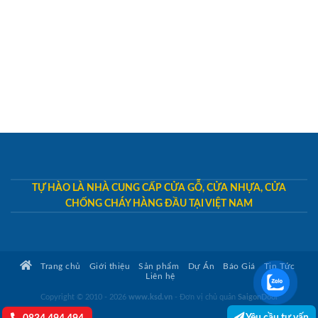
TỰ HÀO LÀ NHÀ CUNG CẤP CỬA GỖ, CỬA NHỰA, CỬA
CHỐNG CHÁY HÀNG ĐẦU TẠI VIỆT NAM
Trang chủ
Giới thiệu
Sản phẩm
Dự Án
Báo Giá
Tin Tức
Liên hệ
Copyright © 2010 - 2026
www.ksd.vn
- Đơn vị chủ quản
SaigonDoor
Yêu cầu tư vấn